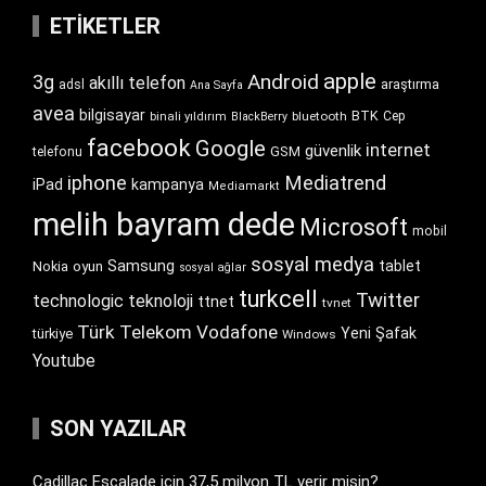
ETIKETLER
apple
Android
3g
akıllı telefon
araştırma
adsl
Ana Sayfa
avea
bilgisayar
BTK
bluetooth
Cep
binali yıldırım
BlackBerry
facebook
Google
internet
güvenlik
GSM
telefonu
iphone
Mediatrend
iPad
kampanya
Mediamarkt
melih bayram dede
Microsoft
mobil
sosyal medya
Samsung
tablet
Nokia
oyun
sosyal ağlar
turkcell
Twitter
technologic
teknoloji
ttnet
tvnet
Türk Telekom
Vodafone
Yeni Şafak
türkiye
Windows
Youtube
SON YAZILAR
Cadillac Escalade için 37,5 milyon TL verir misin?