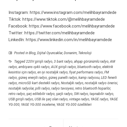
Instagram:
https://www.instagram.com/melihbayramdede
Tiktok:
https://www.tiktok.com/@melihbayramdede
Facebook:
https://www.facebook.com/melihbayramdede
Twitter:
https://twitter.com/melihbayramdede
LinkedIn:
https://www.linkedin.com/in/melihbayramdede
Posted in
Blog
,
Dijital Oyuncaklar
,
Donanim
,
Teknoloji
Tagged
220V girişli radyo
,
3 bant radyo
,
ahşap görünümlü radyo
,
AM
radyo
,
ambiyans ışıklı radyo
,
AUX girişli radyo
,
bluetooth radyo
,
elektrik
kesintisi için radyo
,
en iyi nostaljik radyo
,
fiyat performans radyo
,
FM
radyo
,
güneş enerjili radyo
,
güneş panelli radyo
,
kamp radyosu
,
LED fenerli
radyo
,
microSD kart destekli radyo
,
Nostaljik radyo
,
nostaljik radyo önerisi
,
nostaljik radyolar
,
pilli radyo
,
radyo tavsiyesi
,
retro bluetooth hoparlör
,
retro radyo
,
şarj edilebilir radyo
,
şarjlı radyo
,
SW radyo
,
taşınabilir radyo
,
USB girişli radyo
,
USB ile şarj olan radyo
,
vintage radyo
,
YAGE radyo
,
YAGE
YG-300
,
YAGE YG-300 inceleme
,
YAGE YG-300 özellikleri