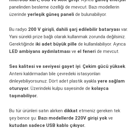
panelinden besleme özelliği de mevcut. Bazı modellerin
üzerinde
yerleşik güneş paneli
de bulunabiliyor.
Bu radyo
200 V girişli
,
dahili şarj edilebilir bataryası
var.
Yani sürekli prize bağlı olarak kullanmak zorunda değilsiniz.
Gerektiğinde
iki adet büyük pille
de kullanılabiliyor. Ayrıca
LED ambiyans aydınlatması
ve
el feneri
de mevcut.
Ses kalitesi ve seviyesi gayet iyi
.
Çekim gücü yüksek
.
Anteni kaldırmadan bile çevredeki istasyonları
dinleyebiliyorsunuz. Dört adet plastik ayakla
yere sağlam
oturuyor.
Üzerindeki kulpu sayesinde de
kolayca
taşınabiliyor.
Bu tür ürünleri satın alırken
dikkat
etmeniz gereken tek
şey bence şu:
Bazı modellerde 220V girişi yok
ve
kutudan sadece USB kablo çıkıyor.