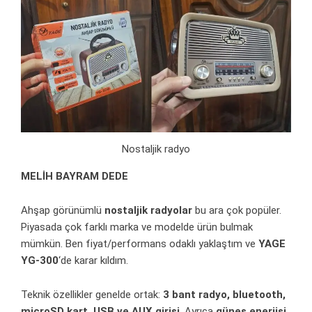
Nostaljik radyo
MELİH BAYRAM DEDE
Ahşap görünümlü
nostaljik radyolar
bu ara çok popüler.
Piyasada çok farklı marka ve modelde ürün bulmak
mümkün. Ben fiyat/performans odaklı yaklaştım ve
YAGE
YG-300
‘de karar kıldım.
Teknik özellikler genelde ortak:
3 bant radyo, bluetooth,
microSD kart, USB ve AUX girişi
. Ayrıca
güneş enerjisi