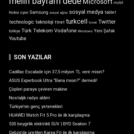
melih bayram dede
Microsoft
mobil
sosyal medya
Samsung
tablet
Nokia
oyun
sosyal ağlar
turkcell
Twitter
technologic
teknoloji
ttnet
tvnet
Türk Telekom
Vodafone
Yeni Şafak
türkiye
Windows
Youtube
SON YAZILAR
Cadillac Escalade için 37,5 milyon TL verir misin?
ASUS Experbook Ultra “Bana mısın?” demedi!
Çöpleri paraya çeviren makine
Nostaljik radyo aldım
Türkiye’nin genç yetenekleri
HUAWEI Watch Fit 5 Pro ile ilk karşılaşma
530 beygirlik elektrikli SUV | BYD Sealion 7
Gebze’de üretilen Karea Fit ile ilk karşılaşma