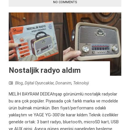
NO COMMENTS
Nostaljik radyo aldım
Blog
,
Dijital Oyuncaklar
,
Donanim
,
Teknoloji
MELİH BAYRAM DEDEAhşap görünümlü nostaljik radyolar
bu ara çok popüler. Piyasada çok farklı marka ve modelde
ürün bulmak mümkün. Ben fiyat/performans odaklı
yaklaştım ve YAGE YG-300'de karar kıldım.Teknik özellikler
genelde ortak: 3 bant radyo, bluetooth, microSD kart, USB
ve AUX girişi. Ayrıca güneş enerjisi panelinden besleme