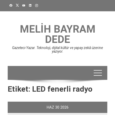
Skip
to
content
MELIH BAYRAM
DEDE
Gazeteci-Yazar. Teknoloji, dijital kültür ve yapay zekâ üzerine
yazıyor.
Etiket:
LED fenerli radyo
HAZ
30
2026