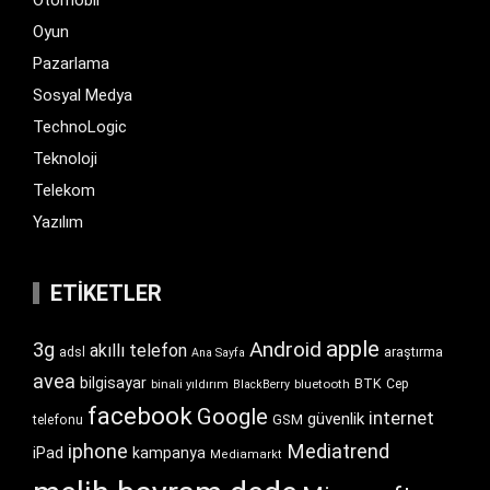
Otomobil
Oyun
Pazarlama
Sosyal Medya
TechnoLogic
Teknoloji
Telekom
Yazılım
ETIKETLER
apple
Android
3g
akıllı telefon
araştırma
adsl
Ana Sayfa
avea
bilgisayar
BTK
bluetooth
Cep
binali yıldırım
BlackBerry
facebook
Google
internet
güvenlik
GSM
telefonu
iphone
Mediatrend
iPad
kampanya
Mediamarkt