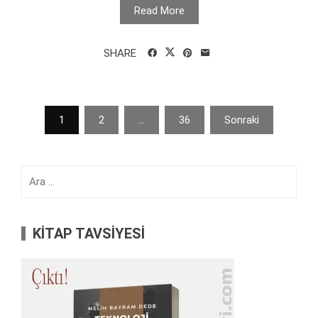
Read More
SHARE
Yazı
1
2
…
36
Sonraki
sayfalaması
Arama:
KİTAP TAVSİYESİ