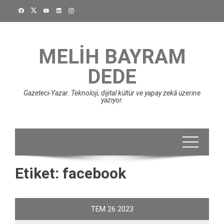
Skip
to
content
MELIH BAYRAM
DEDE
Gazeteci-Yazar. Teknoloji, dijital kültür ve yapay zekâ üzerine
yazıyor.
Etiket:
facebook
TEM
26
2023