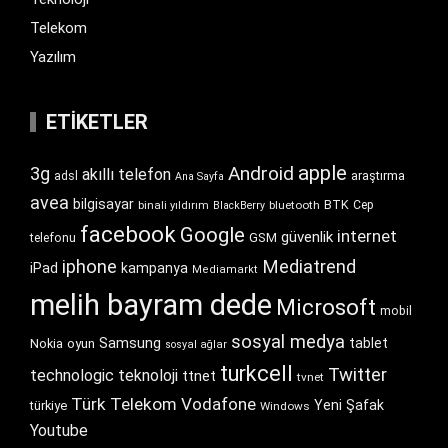
Telekom
Yazılım
ETIKETLER
apple
Android
3g
akıllı telefon
araştırma
adsl
Ana Sayfa
avea
bilgisayar
BTK
bluetooth
Cep
binali yıldırım
BlackBerry
facebook
Google
internet
güvenlik
GSM
telefonu
iphone
Mediatrend
iPad
kampanya
Mediamarkt
melih bayram dede
Microsoft
mobil
sosyal medya
Samsung
tablet
Nokia
oyun
sosyal ağlar
turkcell
Twitter
technologic
teknoloji
ttnet
tvnet
Türk Telekom
Vodafone
Yeni Şafak
türkiye
Windows
Youtube