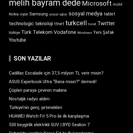
melih bayram dede
Microsoft
mobil
sosyal medya
Samsung
tablet
Nokia
oyun
sosyal ağlar
turkcell
Twitter
technologic
teknoloji
ttnet
tvnet
Türk Telekom
Vodafone
Yeni Şafak
türkiye
Windows
Youtube
SON YAZILAR
Cadillac Escalade için 37,5 milyon TL verir misin?
ASUS Experbook Ultra “Bana mısın?” demedi!
Çöpleri paraya çeviren makine
Nostaljik radyo aldım
Türkiye’nin genç yetenekleri
HUAWEI Watch Fit 5 Pro ile ilk karşılaşma
530 beygirlik elektrikli SUV | BYD Sealion 7