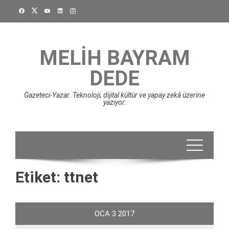
Skip
to
content
MELIH BAYRAM
DEDE
Gazeteci-Yazar. Teknoloji, dijital kültür ve yapay zekâ üzerine
yazıyor.
Etiket:
ttnet
OCA
3
2017