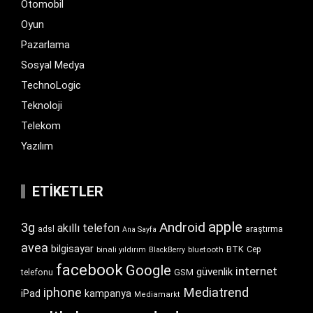
Otomobil
Oyun
Pazarlama
Sosyal Medya
TechnoLogic
Teknoloji
Telekom
Yazılım
ETIKETLER
apple
Android
3g
akıllı telefon
araştırma
adsl
Ana Sayfa
avea
bilgisayar
BTK
bluetooth
Cep
binali yıldırım
BlackBerry
facebook
Google
internet
güvenlik
GSM
telefonu
iphone
Mediatrend
iPad
kampanya
Mediamarkt