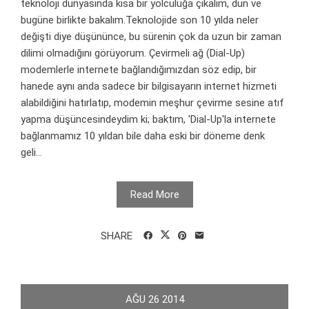
teknoloji dünyasında kısa bir yolculuğa çıkalım, dün ve
bugüne birlikte bakalım.Teknolojide son 10 yılda neler
değişti diye düşününce, bu sürenin çok da uzun bir zaman
dilimi olmadığını görüyorum. Çevirmeli ağ (Dial-Up)
modemlerle internete bağlandığımızdan söz edip, bir
hanede aynı anda sadece bir bilgisayarın internet hizmeti
alabildiğini hatırlatıp, modemin meşhur çevirme sesine atıf
yapma düşüncesindeydim ki; baktım, 'Dial-Up'la internete
bağlanmamız 10 yıldan bile daha eski bir döneme denk
geli...
Read More
SHARE
AĞU
26
2014