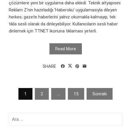
çözümlere yeni bir uygulama daha ekledi. Teknik altyapısını
Reklam Z'nin hazırladığı 'Haberoku' uygulamasıyla dileyen
herkes; gazete haberlerini yalnız okumakla kalmayıp, tek
tıkla sesli olarak da dinleyebiliyor. Kullanıcıların sesli haber
dinlemek için TTNET ikonuna tıklaması yeterli.
Read More
SHARE
Yazı
1
2
…
15
Sonraki
sayfalaması
Arama: