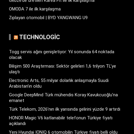
Gebze’de üretilen Karea Fit ile ilk karşılaşma
OMODA 7 ile ilk karşılaşma
Zıplayan otomobil | BYD YANGWANG U9
TECHNOLOGIC
Togg servis ağını genişletiyor: Yıl sonunda 64 noktada
olacak
Bilişim 500 Araştırması: Sektör gelirleri 1,6 trilyon TL’ye
ulaştı
Electronic Arts, 55 milyar dolarlık anlaşmayla Suudi
Arabistan’ın oldu
Google DeepMind Türk mühendis Koray Kavukcuoğlu’na
emanet
Türk Telekom, 2026’nın ilk yarısında gelirini yüzde 9 artırdı
HONOR Magic V6 katlanabilir telefonun Türkiye fiyatı
açıklandı
Yeni Hyundai IONIQ 6 otomobilin Türkiye fiyatı belli oldu