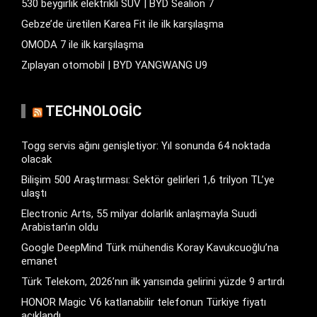
530 beygirlik elektrikli SUV | BYD Sealion 7
Gebze’de üretilen Karea Fit ile ilk karşılaşma
OMODA 7 ile ilk karşılaşma
Zıplayan otomobil | BYD YANGWANG U9
TECHNOLOGIC
Togg servis ağını genişletiyor: Yıl sonunda 64 noktada
olacak
Bilişim 500 Araştırması: Sektör gelirleri 1,6 trilyon TL’ye
ulaştı
Electronic Arts, 55 milyar dolarlık anlaşmayla Suudi
Arabistan’ın oldu
Google DeepMind Türk mühendis Koray Kavukcuoğlu’na
emanet
Türk Telekom, 2026’nın ilk yarısında gelirini yüzde 9 artırdı
HONOR Magic V6 katlanabilir telefonun Türkiye fiyatı
açıklandı