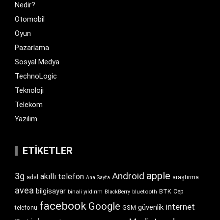
Nedir?
Otomobil
Oyun
Pazarlama
Sosyal Medya
TechnoLogic
Teknoloji
Telekom
Yazılım
ETIKETLER
apple
Android
3g
akıllı telefon
araştırma
adsl
Ana Sayfa
avea
bilgisayar
BTK
bluetooth
Cep
binali yıldırım
BlackBerry
facebook
Google
internet
güvenlik
GSM
telefonu