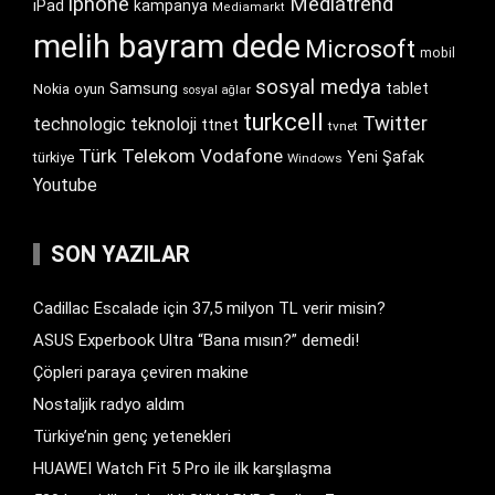
iphone
Mediatrend
iPad
kampanya
Mediamarkt
melih bayram dede
Microsoft
mobil
sosyal medya
Samsung
tablet
Nokia
oyun
sosyal ağlar
turkcell
Twitter
technologic
teknoloji
ttnet
tvnet
Türk Telekom
Vodafone
Yeni Şafak
türkiye
Windows
Youtube
SON YAZILAR
Cadillac Escalade için 37,5 milyon TL verir misin?
ASUS Experbook Ultra “Bana mısın?” demedi!
Çöpleri paraya çeviren makine
Nostaljik radyo aldım
Türkiye’nin genç yetenekleri
HUAWEI Watch Fit 5 Pro ile ilk karşılaşma