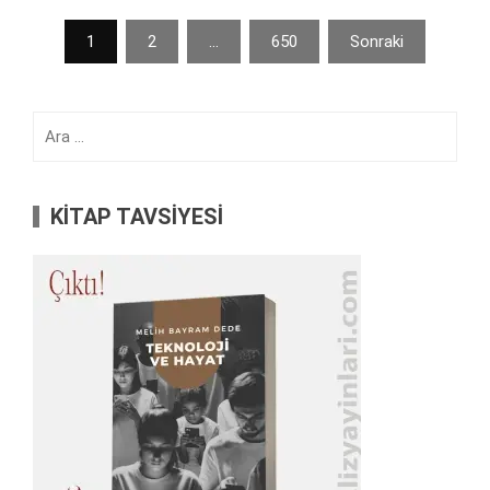
Yazı
1
2
…
650
Sonraki
sayfalaması
Arama:
KİTAP TAVSİYESİ