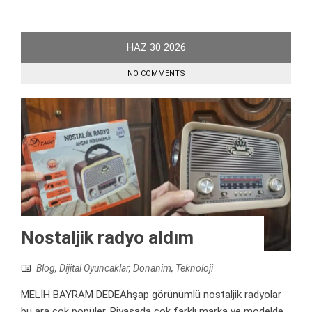
HAZ
30
2026
NO COMMENTS
Nostaljik radyo aldım
Blog
,
Dijital Oyuncaklar
,
Donanim
,
Teknoloji
MELİH BAYRAM DEDEAhşap görünümlü nostaljik radyolar
bu ara çok popüler. Piyasada çok farklı marka ve modelde