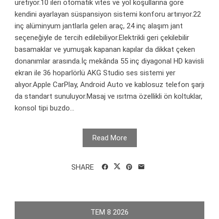
üretiyor.10 ileri otomatik vites ve yol koşullarına göre
kendini ayarlayan süspansiyon sistemi konforu artırıyor.22
inç alüminyum jantlarla gelen araç, 24 inç alaşım jant
seçeneğiyle de tercih edilebiliyor.Elektrikli geri çekilebilir
basamaklar ve yumuşak kapanan kapılar da dikkat çeken
donanımlar arasında.İç mekânda 55 inç diyagonal HD kavisli
ekran ile 36 hoparlörlü AKG Studio ses sistemi yer
alıyor.Apple CarPlay, Android Auto ve kablosuz telefon şarjı
da standart sunuluyor.Masaj ve ısıtma özellikli ön koltuklar,
konsol tipi buzdo...
Read More
SHARE
TEM
8
2026