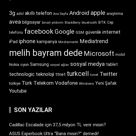
apple
Android
3g
akıllı telefon
araştırma
adsl
Ana Sayfa
avea
bilgisayar
BTK
bluetooth
Cep
binali yıldırım
BlackBerry
facebook
Google
internet
güvenlik
GSM
telefonu
iphone
Mediatrend
iPad
kampanya
Mediamarkt
melih bayram dede
Microsoft
mobil
sosyal medya
Samsung
tablet
Nokia
oyun
sosyal ağlar
turkcell
Twitter
technologic
teknoloji
ttnet
tvnet
Türk Telekom
Vodafone
Yeni Şafak
türkiye
Windows
Youtube
SON YAZILAR
Cadillac Escalade için 37,5 milyon TL verir misin?
ASUS Experbook Ultra “Bana mısın?” demedi!