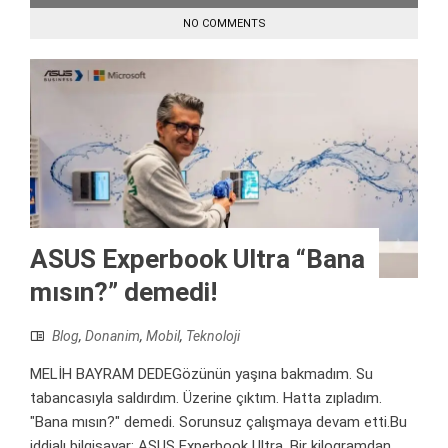
NO COMMENTS
ASUS Experbook Ultra “Bana
mısın?” demedi!
Blog
,
Donanim
,
Mobil
,
Teknoloji
MELİH BAYRAM DEDEGözünün yaşına bakmadım. Su
tabancasıyla saldırdım. Üzerine çıktım. Hatta zıpladım.
"Bana mısın?" demedi. Sorunsuz çalışmaya devam etti.Bu
iddialı bilgisayar; ASUS Experbook Ultra. Bir kilogramdan