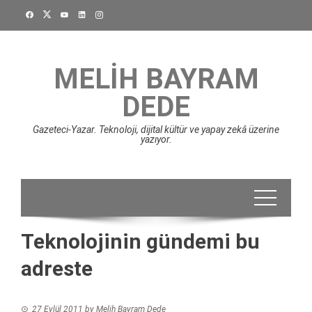
Skip
to
content
MELIH BAYRAM
DEDE
Gazeteci-Yazar. Teknoloji, dijital kültür ve yapay zekâ üzerine
yazıyor.
Teknolojinin gündemi bu
adreste
27 Eylül 2011
by
Melih Bayram Dede