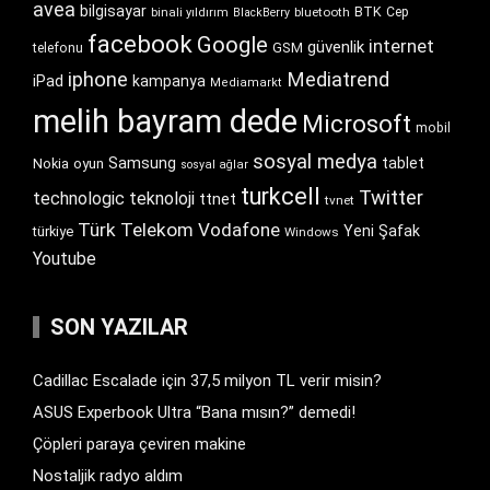
avea
bilgisayar
BTK
bluetooth
Cep
binali yıldırım
BlackBerry
facebook
Google
internet
güvenlik
GSM
telefonu
iphone
Mediatrend
iPad
kampanya
Mediamarkt
melih bayram dede
Microsoft
mobil
sosyal medya
Samsung
tablet
Nokia
oyun
sosyal ağlar
turkcell
Twitter
technologic
teknoloji
ttnet
tvnet
Türk Telekom
Vodafone
Yeni Şafak
türkiye
Windows
Youtube
SON YAZILAR
Cadillac Escalade için 37,5 milyon TL verir misin?
ASUS Experbook Ultra “Bana mısın?” demedi!
Çöpleri paraya çeviren makine
Nostaljik radyo aldım