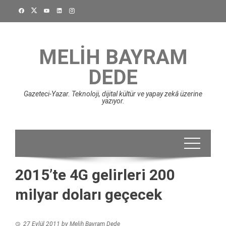
Skip
to
content
MELIH BAYRAM
DEDE
Gazeteci-Yazar. Teknoloji, dijital kültür ve yapay zekâ üzerine
yazıyor.
2015’te 4G gelirleri 200
milyar doları geçecek
27 Eylül 2011
by
Melih Bayram Dede