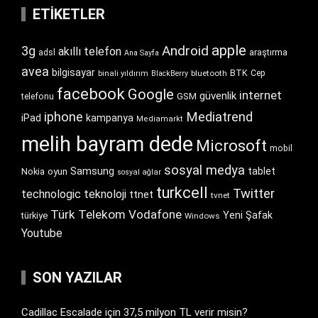
ETIKETLER
apple
Android
3g
akıllı telefon
araştırma
adsl
Ana Sayfa
avea
bilgisayar
BTK
bluetooth
Cep
binali yıldırım
BlackBerry
facebook
Google
internet
güvenlik
GSM
telefonu
iphone
Mediatrend
iPad
kampanya
Mediamarkt
melih bayram dede
Microsoft
mobil
sosyal medya
Samsung
tablet
Nokia
oyun
sosyal ağlar
turkcell
Twitter
technologic
teknoloji
ttnet
tvnet
Türk Telekom
Vodafone
Yeni Şafak
türkiye
Windows
Youtube
SON YAZILAR
Cadillac Escalade için 37,5 milyon TL verir misin?