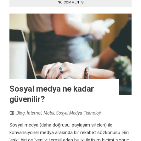
NO COMMENTS
Sosyal medya ne kadar
güvenilir?
Blog
,
İnternet
,
Mobil
,
Sosyal Medya
,
Teknoloji
Sosyal medya (daha doğrusu, paylaşım siteleri) ile
konvansiyonel medya arasında bir rekabet sözkonusu. Biri
'eski' biri de 'yeni'yi temsil eden bu iki iletişim biçimi, sonuç