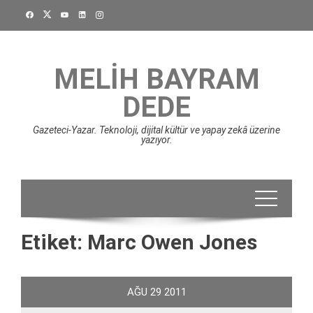
Skip
to
content
MELIH BAYRAM
DEDE
Gazeteci-Yazar. Teknoloji, dijital kültür ve yapay zekâ üzerine
yazıyor.
Etiket:
Marc Owen Jones
AĞU
29
2011