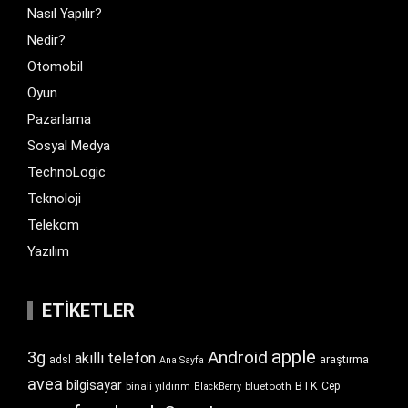
Nasıl Yapılır?
Nedir?
Otomobil
Oyun
Pazarlama
Sosyal Medya
TechnoLogic
Teknoloji
Telekom
Yazılım
ETIKETLER
apple
Android
3g
akıllı telefon
araştırma
adsl
Ana Sayfa
avea
bilgisayar
BTK
bluetooth
Cep
binali yıldırım
BlackBerry