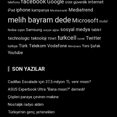
facebook
Google
internet
güvenlik
GSM
telefonu
iphone
Mediatrend
iPad
kampanya
Mediamarkt
melih bayram dede
Microsoft
mobil
sosyal medya
Samsung
tablet
Nokia
oyun
sosyal ağlar
turkcell
Twitter
technologic
teknoloji
ttnet
tvnet
Türk Telekom
Vodafone
Yeni Şafak
türkiye
Windows
Youtube
SON YAZILAR
Cadillac Escalade için 37,5 milyon TL verir misin?
ASUS Experbook Ultra “Bana mısın?” demedi!
Çöpleri paraya çeviren makine
Nostaljik radyo aldım
Türkiye’nin genç yetenekleri