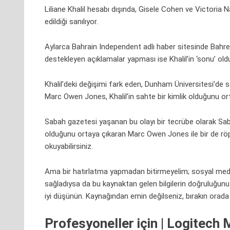
Liliane Khalil hesabı dışında, Gisele Cohen ve Victoria 
edildiği sanılıyor.
Aylarca Bahrain Independent adlı haber sitesinde Bahreyn
destekleyen açıklamalar yapması ise Khalil’in ‘sonu’ old
Khalil’deki değişimi fark eden, Dunham Üniversitesi’de 
Marc Owen Jones, Khalil’in sahte bir kimlik olduğunu ort
Sabah gazetesi yaşanan bu olayı bir tecrübe olarak Sabah 
olduğunu ortaya çıkaran Marc Owen Jones ile bir de röpo
okuyabilirsiniz.
Ama bir hatırlatma yapmadan bitirmeyelim; sosyal
med
sağladıysa da bu kaynaktan gelen bilgilerin doğruluğu
iyi düşünün. Kaynağından emin değilseniz, bırakın orada 
Profesyoneller için | Logitech