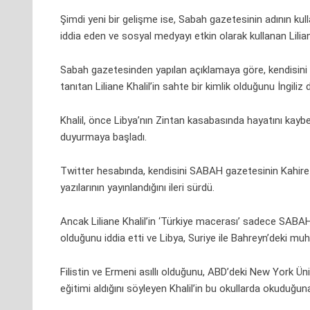
Şimdi yeni bir gelişme ise, Sabah gazetesinin adının kulla
iddia eden ve sosyal medyayı etkin olarak kullanan Liliane
Sabah gazetesinden yapılan açıklamaya göre, kendisini 
tanıtan Liliane Khalil’in sahte bir kimlik olduğunu İngi
Khalil, önce Libya’nın Zintan kasabasında hayatını kaybe
duyurmaya başladı.
Twitter hesabında, kendisini SABAH gazetesinin Kahire 
yazılarının yayınlandığını ileri sürdü.
Ancak Liliane Khalil’in ‘Türkiye macerası’ sadece SABAH 
olduğunu iddia etti ve Libya, Suriye ile Bahreyn’deki m
Filistin ve Ermeni asıllı olduğunu, ABD’deki
New York
Üni
eğitimi aldığını söyleyen Khalil’in bu okullarda okuduğun