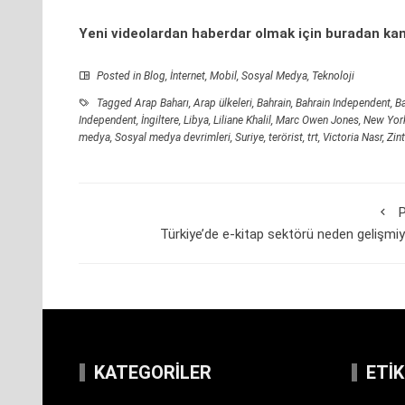
Yeni videolardan haberdar olmak için
buradan
kan
Posted in
Blog
,
İnternet
,
Mobil
,
Sosyal Medya
,
Teknoloji
Tagged
Arap Baharı
,
Arap ülkeleri
,
Bahrain
,
Bahrain Independent
,
B
Independent
,
İngiltere
,
Libya
,
Liliane Khalil
,
Marc Owen Jones
,
New York
medya
,
Sosyal medya devrimleri
,
Suriye
,
terörist
,
trt
,
Victoria Nasr
,
Zin
P
Türkiye’de e-kitap sektörü neden gelişmi
KATEGORILER
ETI