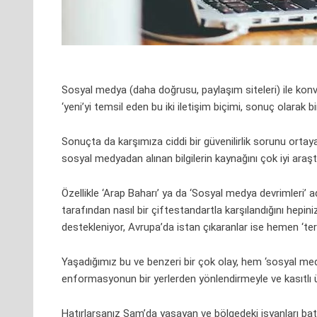
Sosyal medya
(daha doğrusu, paylaşım siteleri) ile konv
‘yeni’yi temsil eden bu iki iletişim biçimi, sonuç olarak birb
Sonuçta da karşımıza ciddi bir güvenilirlik sorunu ortaya
sosyal medyadan alınan bilgilerin kaynağını çok iyi araşt
Özellikle ‘Arap Baharı’ ya da ‘
Sosyal medya
devrimleri’ a
tarafından nasıl bir çiftestandartla karşılandığını hepin
destekleniyor, Avrupa’da istan çıkaranlar ise hemen ‘terör
Yaşadığımız bu ve benzeri bir çok olay, hem ‘sosyal med
enformasyonun bir yerlerden yönlendirmeyle ve kasıtlı üre
Hatırlarsanız Şam’da yaşayan ve bölgedeki isyanları ba