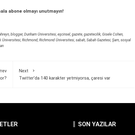
ala abone olmayı unutmayın!
ahreyn
,
blogger
,
Dunham Üniversitesi
,
eşcinsel
,
gazete
,
gazetecilik
,
Gisele Cohen
,
 Üniversitesi
,
Richmond
,
Richmond Üniversitesi
,
sabah
,
Sabah Gazetesi
,
Şam
,
sosyal
tan
rev
Next
yor?
Twitter’da 140 karakter yetmiyorsa, çaresi var
KETLER
SON YAZILAR