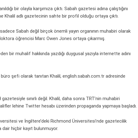
nıldığı bir olayla karşımıza çıktı. Sabah gazetesi adına çalıştığını
 Khalil adlı gazetecinin sahte bir profil olduğu ortaya çıktı.
sadece Sabah değil birçok önemli yayın organının muhabiri olarak
liz doktora öğrencisi Marc Owen Jones ortaya çıkarmış.
den bir muhalif hakkında yazdığı duygusal yazıyla internette adını
büro şefi olarak tanıtan Khalil, english.sabah.com.tr adresinde
gazetesiyle sınırlı değil. Khalil, daha sonra TRT’nin muhabiri
uhalifler lehine Twitter hesabı üzerinden propaganda yapmaya başladı.
versitesi ve İngiltere’deki Richmond Üniversitesi’nde
gazetecilik
a dair hiçbir kayıt bulunmuyor.