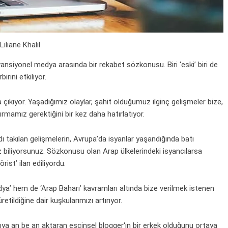
Liliane Khalil
ansiyonel medya arasında bir rekabet sözkonusu. Biri ‘eski’ biri de
irini etkiliyor.
 çıkıyor. Yaşadığımız olaylar, şahit olduğumuz ilginç gelişmeler bize,
ırmamız gerektiğini bir kez daha hatırlatıyor.
dı takılan gelişmelerin, Avrupa’da isyanlar yaşandığında batı
iz biliyorsunuz. Sözkonusu olan Arap ülkelerindeki isyancılarsa
ist’ ilan ediliyordu.
ya’ hem de ‘Arap Baharı’ kavramları altında bize verilmek istenen
tildiğine dair kuşkularımızı artırıyor.
tıya an be an aktaran eşcinsel
blogger
‘ın bir erkek olduğunu ortaya