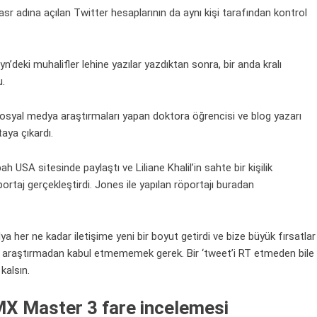
Nasr adına açılan Twitter hesaplarının da aynı kişi tarafından
kontrol
’deki muhalifler lehine yazılar yazdıktan sonra, bir anda kralı
u.
sosyal medya araştırmaları yapan doktora öğrencisi ve blog yazarı
aya çıkardı.
USA sitesinde paylaştı ve Liliane Khalil’in sahte bir kişilik
rtaj gerçekleştirdi. Jones ile yapılan röportajı buradan
ya
her ne kadar iletişime yeni bir boyut getirdi ve bize büyük fırsatlar
nu araştırmadan kabul etmememek gerek. Bir ‘tweet’i RT etmeden bile
kalsın.
 MX Master 3 fare incelemesi