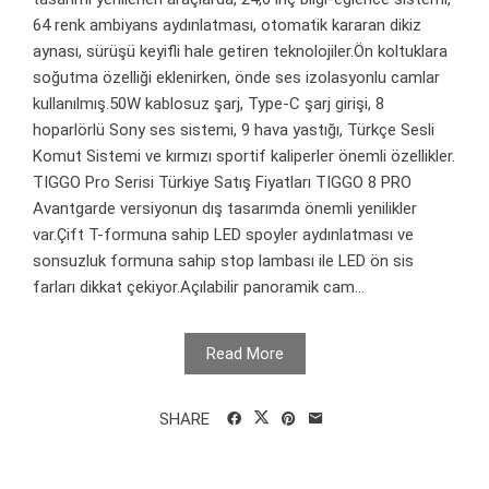
64 renk ambiyans aydınlatması, otomatik kararan dikiz
aynası, sürüşü keyifli hale getiren teknolojiler.Ön koltuklara
soğutma özelliği eklenirken, önde ses izolasyonlu camlar
kullanılmış.50W kablosuz şarj, Type-C şarj girişi, 8
hoparlörlü Sony ses sistemi, 9 hava yastığı, Türkçe Sesli
Komut Sistemi ve kırmızı sportif kaliperler önemli özellikler.
TIGGO Pro Serisi Türkiye Satış Fiyatları TIGGO 8 PRO
Avantgarde versiyonun dış tasarımda önemli yenilikler
var.Çift T-formuna sahip LED spoyler aydınlatması ve
sonsuzluk formuna sahip stop lambası ile LED ön sis
farları dikkat çekiyor.Açılabilir panoramik cam...
Read More
SHARE