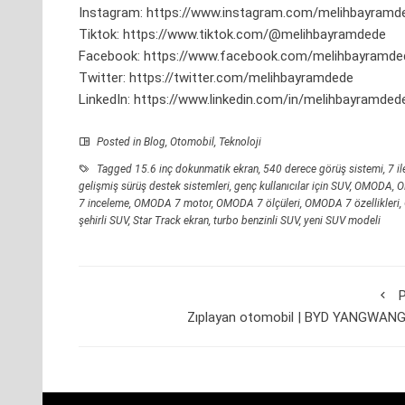
Instagram:
https://www.instagram.com/melihbayramd
Tiktok:
https://www.tiktok.com/@melihbayramdede
Facebook:
https://www.facebook.com/melihbayramde
Twitter:
https://twitter.com/melihbayramdede
LinkedIn:
https://www.linkedin.com/in/melihbayramded
Posted in
Blog
,
Otomobil
,
Teknoloji
Tagged
15.6 inç dokunmatik ekran
,
540 derece görüş sistemi
,
7 i
gelişmiş sürüş destek sistemleri
,
genç kullanıcılar için SUV
,
OMODA
,
O
7 inceleme
,
OMODA 7 motor
,
OMODA 7 ölçüleri
,
OMODA 7 özellikleri
,
şehirli SUV
,
Star Track ekran
,
turbo benzinli SUV
,
yeni SUV modeli
P
Zıplayan otomobil | BYD YANGWANG