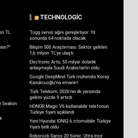
TECHNOLOGIC
yon TL
Togg servis ağını genişletiyor: Yıl
sonunda 64 noktada olacak
sın?”
Bilişim 500 Araştırması: Sektör gelirleri
1,6 trilyon TL’ye ulaştı
Electronic Arts, 55 milyar dolarlık
anlaşmayla Suudi Arabistan’ın oldu
Google DeepMind Türk mühendis Koray
Kavukcuoğlu’na emanet
Türk Telekom, 2026’nın ilk yarısında
gelirini yüzde 9 artırdı
D Sealion
HONOR Magic V6 katlanabilir telefonun
Türkiye fiyatı açıklandı
k
Yeni Hyundai IONIQ 6 otomobilin Türkiye
fiyatı belli oldu
Roborock Saros 20 Sonic: Ultra ince