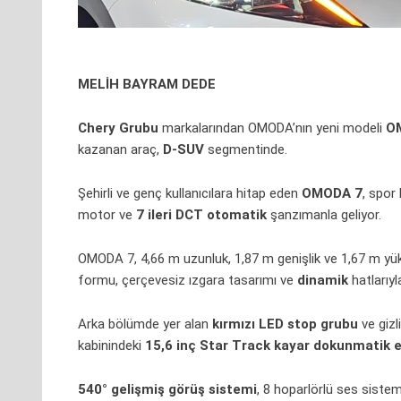
MELİH BAYRAM DEDE
Chery Grubu
markalarından OMODA’nın yeni modeli
O
kazanan araç,
D-SUV
segmentinde.
Şehirli ve genç kullanıcılara hitap eden
OMODA 7
, spor
motor ve
7 ileri DCT otomatik
şanzımanla geliyor.
OMODA 7, 4,66 m uzunluk, 1,87 m genişlik ve 1,67 m yük
formu, çerçevesiz
ızgara
tasarımı ve
dinamik
hatlarıy
Arka bölümde yer alan
kırmızı LED stop grubu
ve gizl
kabinindeki
15,6 inç Star Track kayar dokunmatik 
540° gelişmiş görüş sistemi
, 8 hoparlörlü ses siste