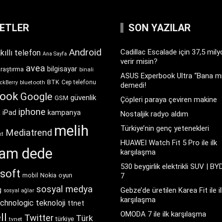
KETLER
SON YAZILAR
Android
Cadillac Escalade için 37,5 mil
kıllı telefon
Ana Sayfa
verir misin?
avea
bilgisayar
araştırma
binali
ASUS Experbook Ultra “Bana mı
BTK
bluetooth
Cep telefonu
ckBerry
demedi!
book
Google
güvenlik
GSM
Çöpleri paraya çeviren makine
iphone
t
iPad
kampanya
Nostaljik radyo aldım
melih
Türkiye’nin genç yetenekleri
Mediatrend
kt
HUAWEI Watch Fit 5 Pro ile ilk
ram dede
karşılaşma
530 beygirlik elektrikli SUV | BY
soft
Nokia
oyun
7
mobil
sosyal medya
g
Gebze’de üretilen Karea Fit ile il
sosyal ağlar
karşılaşma
chnologic
teknoloji
ttnet
OMODA 7 ile ilk karşılaşma
ll
Twitter
Türk
türkiye
tvnet