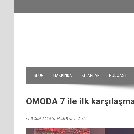
Skip
to
content
BLOG
HAKKINDA
KITAPLAR
PODCAST
OMODA 7 ile ilk karşılaşm
5 Ocak 2026
by
Melih Bayram Dede