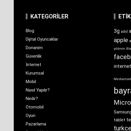
KATEGORILER
ETI
3g
Blog
a
adsl
Dijital Oyuncaklar
apple
Donanim
yıldırım
Bla
face
Güvenlik
İnternet
interne
Kurumsal
Mediamar
Mobil
bay
Nasıl Yapılır?
Nedir?
Micro
Otomobil
Samsun
Oyun
te
tablet
Pazarlama
turkce