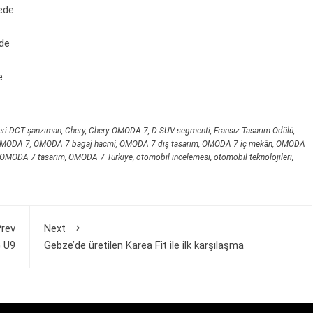
ede
de
e
leri DCT şanzıman
,
Chery
,
Chery OMODA 7
,
D-SUV segmenti
,
Fransız Tasarım Ödülü
,
MODA 7
,
OMODA 7 bagaj hacmi
,
OMODA 7 dış tasarım
,
OMODA 7 iç mekân
,
OMODA
OMODA 7 tasarım
,
OMODA 7 Türkiye
,
otomobil incelemesi
,
otomobil teknolojileri
,
rev
Next
 U9
Gebze’de üretilen Karea Fit ile ilk karşılaşma