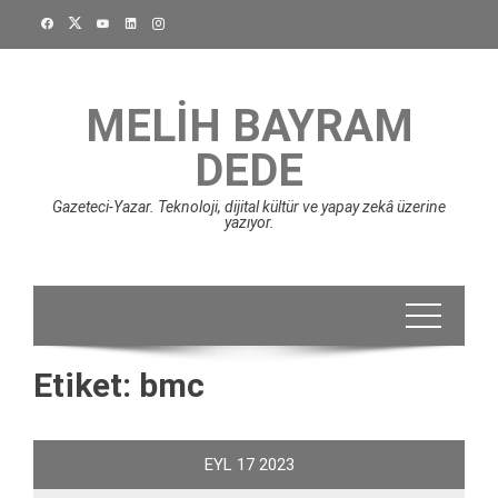
Skip
to
content
MELIH BAYRAM
DEDE
Gazeteci-Yazar. Teknoloji, dijital kültür ve yapay zekâ üzerine
yazıyor.
Etiket:
bmc
EYL
17
2023