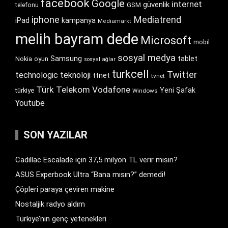
facebook
Google
internet
güvenlik
GSM
telefonu
iphone
Mediatrend
iPad
kampanya
Mediamarkt
melih bayram dede
Microsoft
mobil
sosyal medya
Samsung
tablet
Nokia
oyun
sosyal ağlar
turkcell
Twitter
technologic
teknoloji
ttnet
tvnet
Türk Telekom
Vodafone
Yeni Şafak
türkiye
Windows
Youtube
SON YAZILAR
Cadillac Escalade için 37,5 milyon TL verir misin?
ASUS Experbook Ultra “Bana mısın?” demedi!
Çöpleri paraya çeviren makine
Nostaljik radyo aldım
Türkiye’nin genç yetenekleri