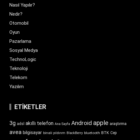
Nasıl Yapılır?
Nedir?
Otomobil
Oyun
Pazarlama
Sosyal Medya
TechnoLogic
Teknoloji
Telekom
Yazılım
ETIKETLER
apple
Android
3g
akıllı telefon
araştırma
adsl
Ana Sayfa
avea
bilgisayar
BTK
bluetooth
Cep
binali yıldırım
BlackBerry