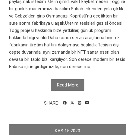
paylaşmak istedim. Gelin şimdi vakit kaybetmeden Togg ile
bir günlük maceramıza bakalım.Sabah erkenden yola çıktık
ve Gebze'den girip Osmangazi Köprüsü'nü geçtikten bir
süre sonra fabrikaya ulaştık.Üretim tesisleri gezisi öncesi
Togg projesi hakkında bize yetkililer, günlük program
hakkında bilgi verildi.Daha sonra servis araçlarına binerek
fabrikanın üretim hattını dolaşmaya başladık.Tesisin dış
cepte duvarında, aynı zamanda bir NFT sanat eseri olan
devasa bir tablo bizi karşılıyor. Son derece modern bir tesis
Fabrika içine girdiğimizde, son derece mo...
Read More
SHARE
KAS
15
2020