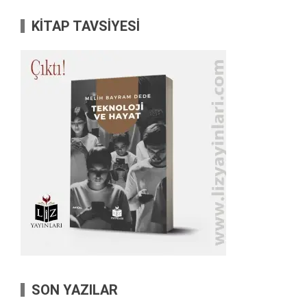
KİTAP TAVSİYESİ
SON YAZILAR