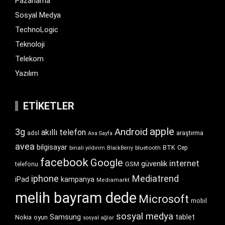
Pazarlama
Sosyal Medya
TechnoLogic
Teknoloji
Telekom
Yazılım
ETIKETLER
apple
Android
3g
akıllı telefon
araştırma
adsl
Ana Sayfa
avea
bilgisayar
BTK
bluetooth
Cep
binali yıldırım
BlackBerry
facebook
Google
internet
güvenlik
GSM
telefonu
iphone
Mediatrend
iPad
kampanya
Mediamarkt
melih bayram dede
Microsoft
mobil
sosyal medya
Samsung
tablet
Nokia
oyun
sosyal ağlar