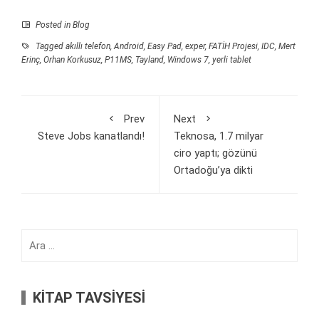
Posted in
Blog
Tagged
akıllı telefon
,
Android
,
Easy Pad
,
exper
,
FATİH Projesi
,
IDC
,
Mert
Erinç
,
Orhan Korkusuz
,
P11MS
,
Tayland
,
Windows 7
,
yerli tablet
Prev
Next
Steve Jobs kanatlandı!
Teknosa, 1.7 milyar
ciro yaptı; gözünü
Ortadoğu’ya dikti
Arama:
KİTAP TAVSİYESİ