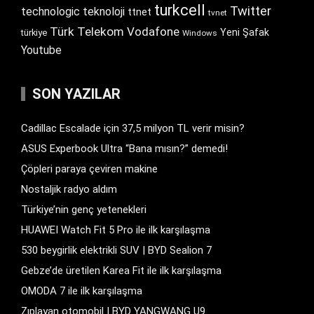
turkcell
Twitter
technologic
teknoloji
ttnet
tvnet
Türk Telekom
Vodafone
Yeni Şafak
türkiye
Windows
Youtube
SON YAZILAR
Cadillac Escalade için 37,5 milyon TL verir misin?
ASUS Experbook Ultra “Bana mısın?” demedi!
Çöpleri paraya çeviren makine
Nostaljik radyo aldım
Türkiye’nin genç yetenekleri
HUAWEI Watch Fit 5 Pro ile ilk karşılaşma
530 beygirlik elektrikli SUV | BYD Sealion 7
Gebze’de üretilen Karea Fit ile ilk karşılaşma
OMODA 7 ile ilk karşılaşma
Zıplayan otomobil | BYD YANGWANG U9