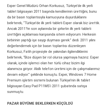
Exper Genel Müdürü Orhan Korkusuz, Türkiye’de ilk yerli
tablet bilgisayarı 2011 başında kendilerinin ürettiğini, bunu
da bir basın toplantısıyla kamuoyuna duyurduklarını
belirterek, “Türkiye’de ilk yerli tableti Exper olarak biz ürettik.
Ancak 2011?in son aylarında bir şirketin ilk yerli tableti
ürettiğini açıklaması karşısında sitem ediyorum. Herkesin
birbirinin yaptığı işe saygı duyması gerek.” dedi. 2011 yılını
değerlendirmek için bir basın toplantısı düzenleyen
Korkusuz, Fatih projesiyle de yakından ilgilendiklerini
belirterek, “Bize düşen bir rol olursa yapmaya hazırız. Exper
olarak, içinde işlemci olan her türlü cihaz bizim ilgi
alanımıza giriyor. Akıllı telefon üretimi için de çalışmalarımız
devam ediyor.” şeklinde konuştu. Exper, Windows 7 Home
Premium işletim sistemi bulunan Türkiye’nin ilk tablet
bilgisayarı Easy Pad P11MS’i 2011 şubatında satışa
sunmuştu.
PAZAR BÜYÜME BEKLERKEN KÜÇÜLDÜ