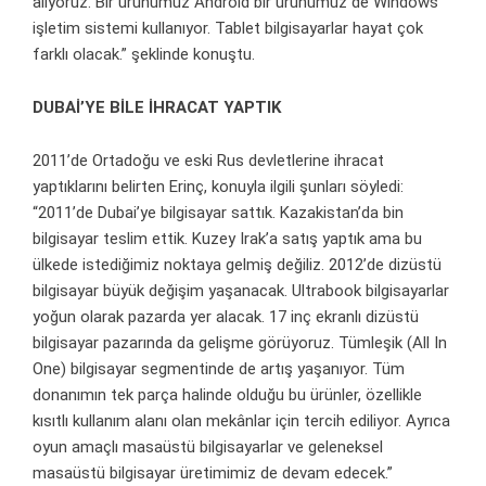
alıyoruz. Bir ürünümüz Android bir ürünümüz de Windows
işletim sistemi kullanıyor. Tablet bilgisayarlar hayat çok
farklı olacak.” şeklinde konuştu.
DUBAİ’YE BİLE İHRACAT YAPTIK
2011’de Ortadoğu ve eski Rus devletlerine ihracat
yaptıklarını belirten Erinç, konuyla ilgili şunları söyledi:
“2011’de Dubai’ye bilgisayar sattık. Kazakistan’da bin
bilgisayar teslim ettik. Kuzey Irak’a satış yaptık ama bu
ülkede istediğimiz noktaya gelmiş değiliz. 2012’de dizüstü
bilgisayar büyük değişim yaşanacak. Ultrabook bilgisayarlar
yoğun olarak pazarda yer alacak. 17 inç ekranlı dizüstü
bilgisayar pazarında da gelişme görüyoruz. Tümleşik (All In
One) bilgisayar segmentinde de artış yaşanıyor. Tüm
donanımın tek parça halinde olduğu bu ürünler, özellikle
kısıtlı kullanım alanı olan mekânlar için tercih ediliyor. Ayrıca
oyun amaçlı masaüstü bilgisayarlar ve geleneksel
masaüstü bilgisayar üretimimiz de devam edecek.”