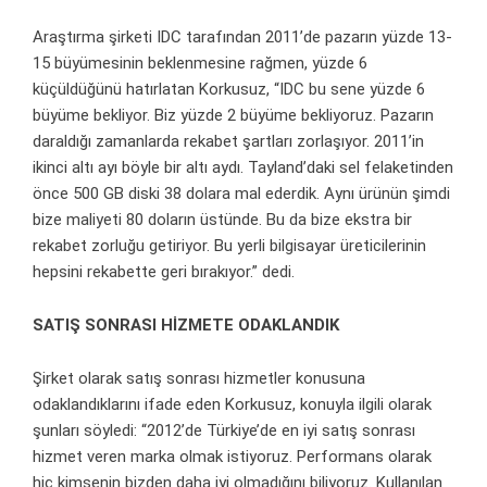
Araştırma şirketi IDC tarafından 2011’de pazarın yüzde 13-
15 büyümesinin beklenmesine rağmen, yüzde 6
küçüldüğünü hatırlatan Korkusuz, “IDC bu sene yüzde 6
büyüme bekliyor. Biz yüzde 2 büyüme bekliyoruz. Pazarın
daraldığı zamanlarda rekabet şartları zorlaşıyor. 2011’in
ikinci altı ayı böyle bir altı aydı. Tayland’daki sel felaketinden
önce 500 GB diski 38 dolara mal ederdik. Aynı ürünün şimdi
bize maliyeti 80 doların üstünde. Bu da bize ekstra bir
rekabet zorluğu getiriyor. Bu yerli bilgisayar üreticilerinin
hepsini rekabette geri bırakıyor.” dedi.
SATIŞ SONRASI HİZMETE ODAKLANDIK
Şirket olarak satış sonrası hizmetler konusuna
odaklandıklarını ifade eden Korkusuz, konuyla ilgili olarak
şunları söyledi: “2012’de Türkiye’de en iyi satış sonrası
hizmet veren marka olmak istiyoruz. Performans olarak
hiç kimsenin bizden daha iyi olmadığını biliyoruz. Kullanılan