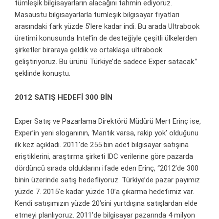
tümleşik bilgisayarların alacağını tahmin ediyoruz.
Masaüstü bilgisayarlarla tümleşik bilgisayar fiyatları
arasındaki fark yüzde 5’lere kadar indi. Bu arada Ultrabook
üretimi konusunda Intel’in de desteğiyle çeşitli ülkelerden
şirketler biraraya geldik ve ortaklaşa ultrabook
geliştiriyoruz. Bu ürünü Türkiye’de sadece Exper satacak.”
şeklinde konuştu.
2012 SATIŞ HEDEFİ 300 BİN
Exper Satış ve Pazarlama Direktörü Müdürü Mert Erinç ise,
Exper’in yeni sloganının, ‘Mantık varsa, rakip yok’ olduğunu
ilk kez açıkladı. 2011’de 255 bin adet bilgisayar satışına
eriştiklerini, araştırma şirketi IDC verilerine göre pazarda
dördüncü sırada olduklarını ifade eden Erinç, “2012’de 300
binin üzerinde satış hedefliyoruz. Türkiye’de pazar payımız
yüzde 7. 2015’e kadar yüzde 10’a çıkarma hedefimiz var.
Kendi satışımızın yüzde 20’sini yurtdışına satışlardan elde
etmeyi planlıyoruz. 2011’de bilgisayar pazarında 4 milyon