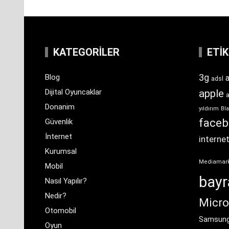
KATEGORILER
ETI
3g
Blog
a
adsl
Dijital Oyuncaklar
apple
Donanim
yıldırım
Bla
face
Güvenlik
İnternet
interne
Kurumsal
Mediamar
Mobil
bay
Nasıl Yapılır?
Nedir?
Micro
Otomobil
Samsun
Oyun