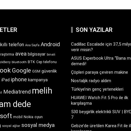
KETLER
SON YAZILAR
Android
Cadillac Escalade için 37,5 mil
kıllı telefon
Ana Sayfa
verir misin?
avea
bilgisayar
araştırma
binali
ASUS Experbook Ultra “Bana mı
BTK
bluetooth
Cep telefonu
ckBerry
demedi!
book
Google
güvenlik
GSM
Çöpleri paraya çeviren makine
iphone
t
iPad
kampanya
Nostaljik radyo aldım
melih
Türkiye’nin genç yetenekleri
Mediatrend
kt
HUAWEI Watch Fit 5 Pro ile ilk
ram dede
karşılaşma
530 beygirlik elektrikli SUV | BY
soft
Nokia
oyun
7
mobil
sosyal medya
g
Gebze’de üretilen Karea Fit ile il
sosyal ağlar