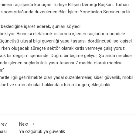
inerin açılışında konuşan Türkiye Bilişim Derneği Başkanı Turhan
a sponsorluğunda düzenlenen Bilgi İşlem Yöneticileri Semineri artık
beklediğine işaret ederek, şunları söyledi:
ekliyor. Birincisi elektronik ortamda işlenen suçlarlar mücadele
ı, üçüncüsü ulusal bilgi güvenliği yasa tasarısı, dördüncüsü ise kişisel
rken oluşacak süreçte sektör olarak katkı vermeye çalışıyoruz.
ük bir değişim içerisinde. Doğru bir biçime geliyor. Şu anda meclise
a işlenen suçlarla ilgili yasa tasarısı 7 madde olarak meclise
r.”
netle ilgili getirilmekte olan yasal düzenlemeler, siber güvenlik, mobil
abet ve satın almalar hakkında oturumlar gerçekleştirildi.
rev
Next
ması
Ya özgürlük ya güvenlik