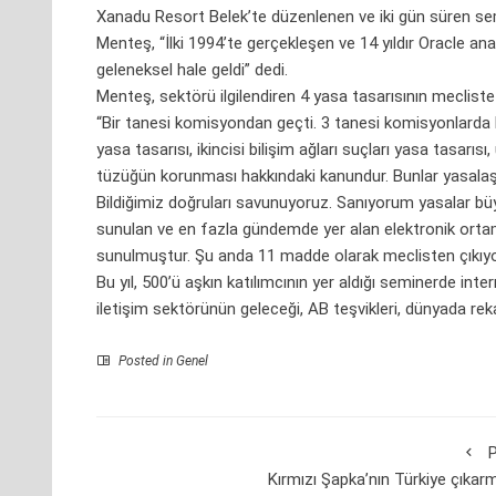
Xanadu Resort Belek’te düzenlenen ve iki gün süren sem
Menteş, “İlki 1994’te gerçekleşen ve 14 yıldır Oracle an
geleneksel hale geldi” dedi.
Menteş, sektörü ilgilendiren 4 yasa tasarısının mecliste 
“Bir tanesi komisyondan geçti. 3 tanesi komisyonlarda b
yasa tasarısı, ikincisi bilişim ağları suçları yasa tasarıs
tüzüğün korunması hakkındaki kanundur. Bunlar yasalaşı
Bildiğimiz doğruları savunuyoruz. Sanıyorum yasalar büy
sunulan ve en fazla gündemde yer alan elektronik ortamd
sunulmuştur. Şu anda 11 madde olarak meclisten çıkıyo
Bu yıl, 500’ü aşkın katılımcının yer aldığı seminerde inter
iletişim sektörünün geleceği, AB teşvikleri, dünyada rek
Posted in Genel
P
Kırmızı Şapka’nın Türkiye çıkar