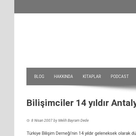
Skip
to
content
BLOG
HAKKINDA
KITAPLAR
PODCAST
Bilişimciler 14 yıldır Anta
8 Nisan 2007
by
Melih Bayram Dede
Türkiye Bilişim Derneği’nin 14 yıldır geleneksek olarak dü