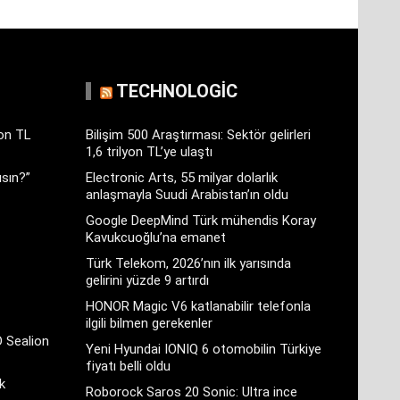
TECHNOLOGIC
yon TL
Bilişim 500 Araştırması: Sektör gelirleri
1,6 trilyon TL’ye ulaştı
sın?”
Electronic Arts, 55 milyar dolarlık
anlaşmayla Suudi Arabistan’ın oldu
Google DeepMind Türk mühendis Koray
Kavukcuoğlu’na emanet
Türk Telekom, 2026’nın ilk yarısında
gelirini yüzde 9 artırdı
HONOR Magic V6 katlanabilir telefonla
ilgili bilmen gerekenler
D Sealion
Yeni Hyundai IONIQ 6 otomobilin Türkiye
fiyatı belli oldu
k
Roborock Saros 20 Sonic: Ultra ince