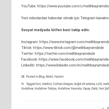
YouTube:
https://www.youtube.com/c/melihbayramde
Yeni videolardan haberdar olmak için Telegram kanalıma
Sosyal medyada lütfen beni takip edin:
Instagram:
https://www.instagram.com/melihbayramd
Tiktok:
https://www.tiktok.com/@melihbayramdede
Twitter:
https://twitter.com/melihbayramdede
Facebook:
https://www.facebook.com/melihbayramde
LinkedIn:
https://www.linkedin.com/in/melihbayramded
Posted in
Blog
,
Mobil
,
Yazılım
Tagged
bot
,
chatbot
,
Colman Deegan
,
doğal dil anlama
,
LUIS
,
meli
Vodafone
,
Vodafone Türkiye
,
Vodafone Yanımda
,
Yapay Zekâ
,
Yeni Şa
P