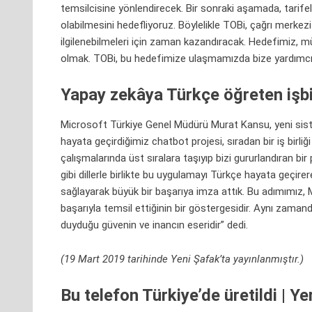
temsilcisine yönlendirecek. Bir sonraki aşamada, tarifel
olabilmesini hedefliyoruz. Böylelikle TOBi, çağrı merkez
ilgilenebilmeleri için zaman kazandıracak. Hedefimiz, müşt
olmak. TOBi, bu hedefimize ulaşmamızda bize yardımcı o
Yapay zekâya Türkçe öğreten işbir
Microsoft Türkiye Genel Müdürü Murat Kansu, yeni sis
hayata geçirdiğimiz chatbot projesi, sıradan bir iş birliği
çalışmalarında üst sıralara taşıyıp bizi gururlandıran b
gibi dillerle birlikte bu uygulamayı Türkçe hayata geçirer
sağlayarak büyük bir başarıya imza attık. Bu adımımız,
başarıyla temsil ettiğinin bir göstergesidir. Aynı zaman
duyduğu güvenin ve inancın eseridir” dedi.
(19 Mart 2019 tarihinde Yeni Şafak’ta yayınlanmıştır.)
Bu telefon Türkiye’de üretildi | Ye