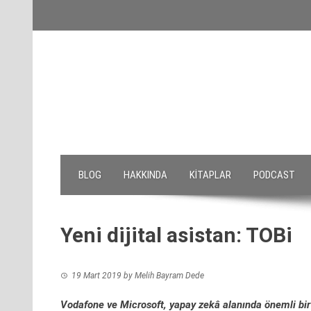
Skip
to
content
BLOG
HAKKINDA
KITAPLAR
PODCAST
Yeni dijital asistan: TOBi
19 Mart 2019
by
Melih Bayram Dede
Vodafone ve Microsoft, yapay zekâ alanında önemli bir a