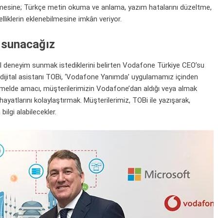
abilmesine; Türkçe metin okuma ve anlama, yazım hatalarını düzeltme,
lliklerin eklenebilmesine imkân veriyor.
m sunacağız
al deneyim sunmak istediklerini belirten Vodafone Türkiye CEO’su
 dijital asistanı TOBi, ‘Vodafone Yanımda’ uygulamamız içinden
 Temelde amacı, müşterilerimizin Vodafone’dan aldığı veya almak
yatlarını kolaylaştırmak. Müşterilerimiz, TOBi ile yazışarak,
ilgi alabilecekler.