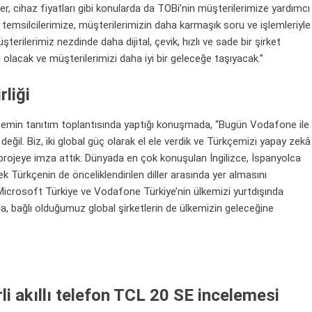
er, cihaz fiyatları gibi konularda da TOBi’nin müşterilerimize yardımcı
i temsilcilerimize, müşterilerimizin daha karmaşık soru ve işlemleriyle
erilerimiz nezdinde daha dijital, çevik, hızlı ve sade bir şirket
lacak ve müşterilerimizi daha iyi bir geleceğe taşıyacak.”
liği
temin tanıtım toplantısında yaptığı konuşmada, “Bugün Vodafone ile
 değil. Biz, iki global güç olarak el ele verdik ve Türkçemizi yapay zekâ
ir projeye imza attık. Dünyada en çok konuşulan İngilizce, İspanyolca
ek Türkçenin de önceliklendirilen diller arasında yer almasını
 Microsoft Türkiye ve Vodafone Türkiye’nin ülkemizi yurtdışında
da, bağlı olduğumuz global şirketlerin de ülkemizin geleceğine
rli akıllı telefon TCL 20 SE incelemesi