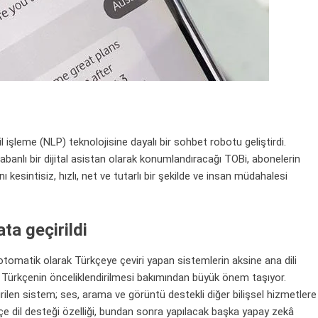
işleme (NLP) teknolojisine dayalı bir sohbet robotu geliştirdi.
anlı bir dijital asistan olarak konumlandıracağı TOBi, abonelerin
ını kesintisiz, hızlı, net ve tutarlı bir şekilde ve insan müdahalesi
ta geçirildi
otomatik olarak Türkçeye çeviri yapan sistemlerin aksine ana dili
a Türkçenin önceliklendirilmesi bakımından büyük önem taşıyor.
irilen sistem; ses, arama ve görüntü destekli diğer bilişsel hizmetlere
kçe dil desteği özelliği, bundan sonra yapılacak başka yapay zekâ