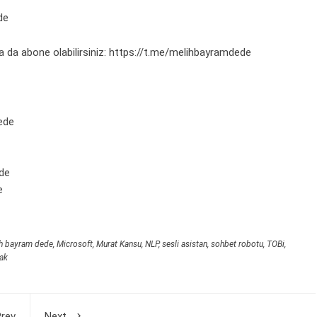
de
 da abone olabilirsiniz:
https://t.me/melihbayramdede
ede
de
e
h bayram dede
,
Microsoft
,
Murat Kansu
,
NLP
,
sesli asistan
,
sohbet robotu
,
TOBi
,
fak
rev
Next