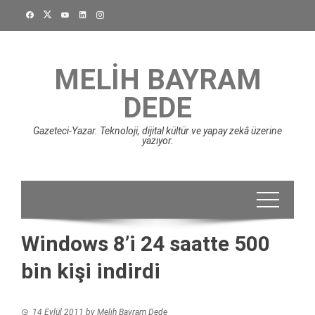
Skip
to
content
MELIH BAYRAM
DEDE
Gazeteci-Yazar. Teknoloji, dijital kültür ve yapay zekâ üzerine
yazıyor.
Windows 8’i 24 saatte 500
bin kişi indirdi
14 Eylül 2011
by
Melih Bayram Dede