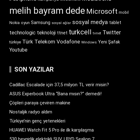
melih bayram dede
Microsoft
mobil
sosyal medya
Samsung
tablet
Nokia
oyun
sosyal ağlar
turkcell
Twitter
technologic
teknoloji
ttnet
tvnet
Türk Telekom
Vodafone
Yeni Şafak
türkiye
Windows
Youtube
SON YAZILAR
Cadillac Escalade için 37,5 milyon TL verir misin?
ASUS Experbook Ultra “Bana mısın?” demedi!
Çöpleri paraya çeviren makine
Nostaljik radyo aldım
Türkiye’nin genç yetenekleri
HUAWEI Watch Fit 5 Pro ile ilk karşılaşma
530 beygirlik elektrikli SUV | BYD Sealion 7