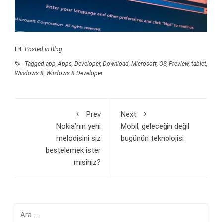
Posted in
Blog
Tagged
app
,
Apps
,
Developer
,
Download
,
Microsoft
,
OS
,
Preview
,
tablet
,
Windows 8
,
Windows 8 Developer
Prev
Next
Nokia’nın yeni
Mobil, geleceğin değil
melodisini siz
bugünün teknolojisi
bestelemek ister
misiniz?
Arama: