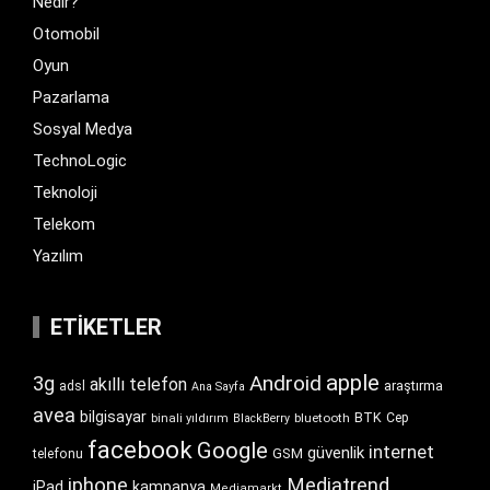
Nedir?
Otomobil
Oyun
Pazarlama
Sosyal Medya
TechnoLogic
Teknoloji
Telekom
Yazılım
ETIKETLER
apple
Android
3g
akıllı telefon
araştırma
adsl
Ana Sayfa
avea
bilgisayar
BTK
bluetooth
Cep
binali yıldırım
BlackBerry
facebook
Google
internet
güvenlik
GSM
telefonu
iphone
Mediatrend
iPad
kampanya
Mediamarkt