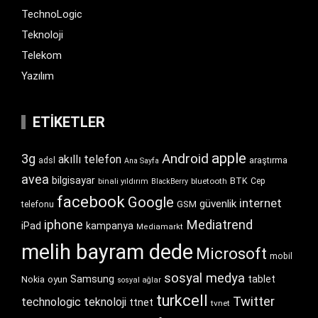
TechnoLogic
Teknoloji
Telekom
Yazılım
ETIKETLER
apple
Android
3g
akıllı telefon
araştırma
adsl
Ana Sayfa
avea
bilgisayar
BTK
bluetooth
Cep
binali yıldırım
BlackBerry
facebook
Google
internet
güvenlik
GSM
telefonu
iphone
Mediatrend
iPad
kampanya
Mediamarkt
melih bayram dede
Microsoft
mobil
sosyal medya
Samsung
tablet
Nokia
oyun
sosyal ağlar
turkcell
Twitter
technologic
teknoloji
ttnet
tvnet