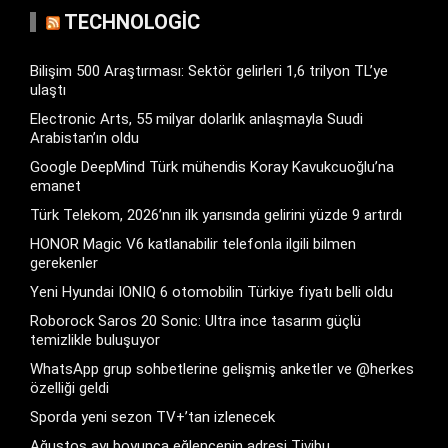
TECHNOLOGIC
Bilişim 500 Araştırması: Sektör gelirleri 1,6 trilyon TL’ye
ulaştı
Electronic Arts, 55 milyar dolarlık anlaşmayla Suudi
Arabistan’ın oldu
Google DeepMind Türk mühendis Koray Kavukcuoğlu’na
emanet
Türk Telekom, 2026’nın ilk yarısında gelirini yüzde 9 artırdı
HONOR Magic V6 katlanabilir telefonla ilgili bilmen
gerekenler
Yeni Hyundai IONIQ 6 otomobilin Türkiye fiyatı belli oldu
Roborock Saros 20 Sonic: Ultra ince tasarım güçlü
temizlikle buluşuyor
WhatsApp grup sohbetlerine gelişmiş anketler ve @herkes
özelliği geldi
Sporda yeni sezon TV+’tan izlenecek
Ağustos ayı boyunca eğlencenin adresi Tivibu