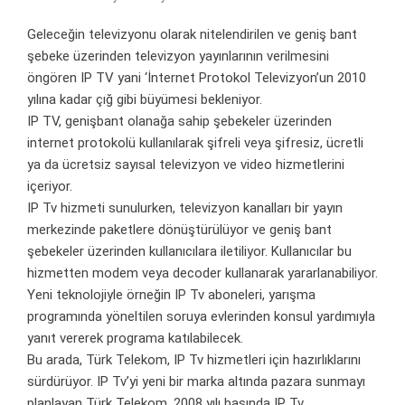
Geleceğin televizyonu olarak nitelendirilen ve geniş bant
şebeke üzerinden televizyon yayınlarının verilmesini
öngören IP TV yani ‘İnternet Protokol Televizyon’un 2010
yılına kadar çığ gibi büyümesi bekleniyor.
IP TV, genişbant olanağa sahip şebekeler üzerinden
internet protokolü kullanılarak şifreli veya şifresiz, ücretli
ya da ücretsiz sayısal televizyon ve video hizmetlerini
içeriyor.
IP Tv hizmeti sunulurken, televizyon kanalları bir yayın
merkezinde paketlere dönüştürülüyor ve geniş bant
şebekeler üzerinden kullanıcılara iletiliyor. Kullanıcılar bu
hizmetten modem veya decoder kullanarak yararlanabiliyor.
Yeni teknolojiyle örneğin IP Tv aboneleri, yarışma
programında yöneltilen soruya evlerinden konsul yardımıyla
yanıt vererek programa katılabilecek.
Bu arada, Türk Telekom, IP Tv hizmetleri için hazırlıklarını
sürdürüyor. IP Tv’yi yeni bir marka altında pazara sunmayı
planlayan Türk Telekom, 2008 yılı başında IP Tv