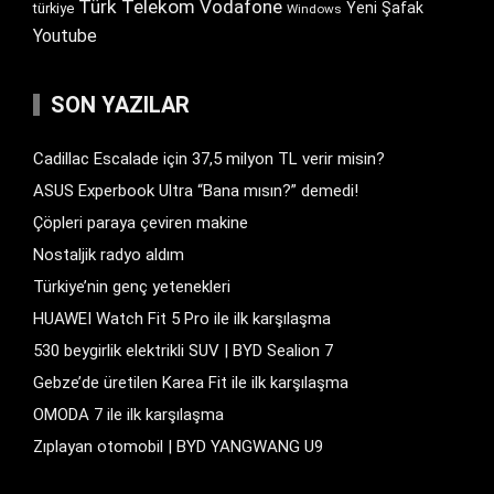
Türk Telekom
Vodafone
Yeni Şafak
türkiye
Windows
Youtube
SON YAZILAR
Cadillac Escalade için 37,5 milyon TL verir misin?
ASUS Experbook Ultra “Bana mısın?” demedi!
Çöpleri paraya çeviren makine
Nostaljik radyo aldım
Türkiye’nin genç yetenekleri
HUAWEI Watch Fit 5 Pro ile ilk karşılaşma
530 beygirlik elektrikli SUV | BYD Sealion 7
Gebze’de üretilen Karea Fit ile ilk karşılaşma
OMODA 7 ile ilk karşılaşma
Zıplayan otomobil | BYD YANGWANG U9