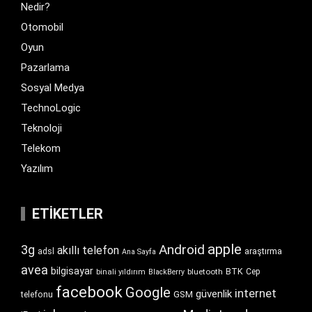
Nedir?
Otomobil
Oyun
Pazarlama
Sosyal Medya
TechnoLogic
Teknoloji
Telekom
Yazılım
ETIKETLER
apple
Android
3g
akıllı telefon
araştırma
adsl
Ana Sayfa
avea
bilgisayar
BTK
bluetooth
Cep
binali yıldırım
BlackBerry
facebook
Google
internet
güvenlik
GSM
telefonu