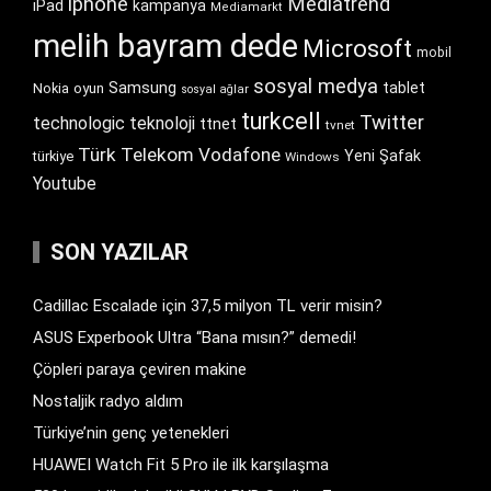
iphone
Mediatrend
iPad
kampanya
Mediamarkt
melih bayram dede
Microsoft
mobil
sosyal medya
Samsung
tablet
Nokia
oyun
sosyal ağlar
turkcell
Twitter
technologic
teknoloji
ttnet
tvnet
Türk Telekom
Vodafone
Yeni Şafak
türkiye
Windows
Youtube
SON YAZILAR
Cadillac Escalade için 37,5 milyon TL verir misin?
ASUS Experbook Ultra “Bana mısın?” demedi!
Çöpleri paraya çeviren makine
Nostaljik radyo aldım
Türkiye’nin genç yetenekleri
HUAWEI Watch Fit 5 Pro ile ilk karşılaşma