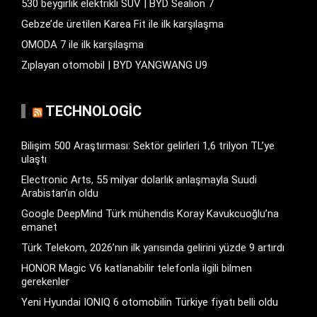
530 beygirlik elektrikli SUV | BYD Sealion 7
Gebze’de üretilen Karea Fit ile ilk karşılaşma
OMODA 7 ile ilk karşılaşma
Zıplayan otomobil | BYD YANGWANG U9
TECHNOLOGIC
Bilişim 500 Araştırması: Sektör gelirleri 1,6 trilyon TL’ye
ulaştı
Electronic Arts, 55 milyar dolarlık anlaşmayla Suudi
Arabistan’ın oldu
Google DeepMind Türk mühendis Koray Kavukcuoğlu’na
emanet
Türk Telekom, 2026’nın ilk yarısında gelirini yüzde 9 artırdı
HONOR Magic V6 katlanabilir telefonla ilgili bilmen
gerekenler
Yeni Hyundai IONIQ 6 otomobilin Türkiye fiyatı belli oldu