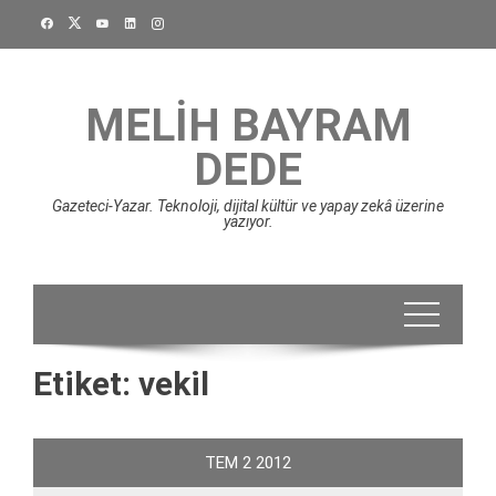
Skip
to
content
MELIH BAYRAM
DEDE
Gazeteci-Yazar. Teknoloji, dijital kültür ve yapay zekâ üzerine
yazıyor.
Etiket:
vekil
TEM
2
2012