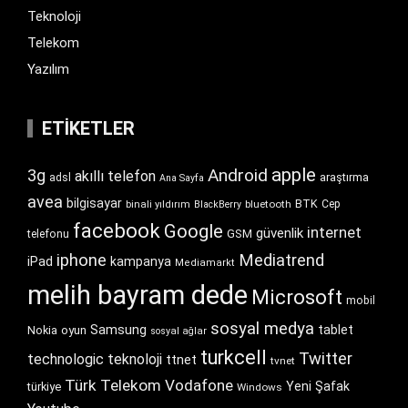
Teknoloji
Telekom
Yazılım
ETIKETLER
apple
Android
3g
akıllı telefon
araştırma
adsl
Ana Sayfa
avea
bilgisayar
BTK
bluetooth
Cep
binali yıldırım
BlackBerry
facebook
Google
internet
güvenlik
GSM
telefonu
iphone
Mediatrend
iPad
kampanya
Mediamarkt
melih bayram dede
Microsoft
mobil
sosyal medya
Samsung
tablet
Nokia
oyun
sosyal ağlar
turkcell
Twitter
technologic
teknoloji
ttnet
tvnet
Türk Telekom
Vodafone
Yeni Şafak
türkiye
Windows