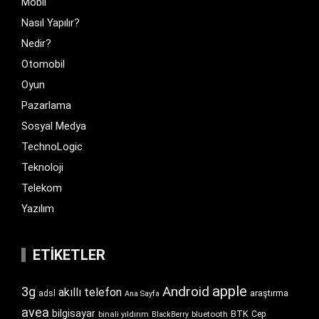
Mobil
Nasıl Yapılır?
Nedir?
Otomobil
Oyun
Pazarlama
Sosyal Medya
TechnoLogic
Teknoloji
Telekom
Yazılım
ETIKETLER
apple
Android
3g
akıllı telefon
araştırma
adsl
Ana Sayfa
avea
bilgisayar
BTK
bluetooth
Cep
binali yıldırım
BlackBerry