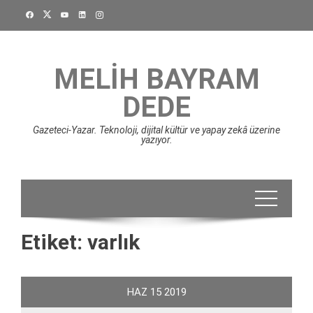
Skip
to
content
MELIH BAYRAM
DEDE
Gazeteci-Yazar. Teknoloji, dijital kültür ve yapay zekâ üzerine
yazıyor.
Etiket:
varlık
HAZ
15
2019