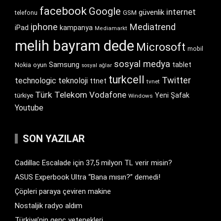
facebook
Google
internet
güvenlik
GSM
telefonu
iphone
Mediatrend
iPad
kampanya
Mediamarkt
melih bayram dede
Microsoft
mobil
sosyal medya
Samsung
tablet
Nokia
oyun
sosyal ağlar
turkcell
Twitter
technologic
teknoloji
ttnet
tvnet
Türk Telekom
Vodafone
Yeni Şafak
türkiye
Windows
Youtube
SON YAZILAR
Cadillac Escalade için 37,5 milyon TL verir misin?
ASUS Experbook Ultra “Bana mısın?” demedi!
Çöpleri paraya çeviren makine
Nostaljik radyo aldım
Türkiye’nin genç yetenekleri