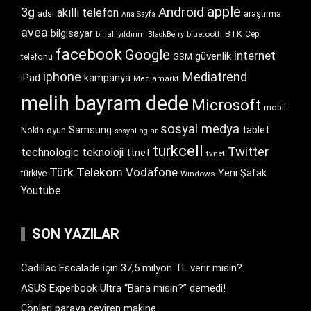
apple
Android
3g
akıllı telefon
araştırma
adsl
Ana Sayfa
avea
bilgisayar
BTK
bluetooth
Cep
binali yıldırım
BlackBerry
facebook
Google
internet
güvenlik
GSM
telefonu
iphone
Mediatrend
iPad
kampanya
Mediamarkt
melih bayram dede
Microsoft
mobil
sosyal medya
Samsung
tablet
Nokia
oyun
sosyal ağlar
turkcell
Twitter
technologic
teknoloji
ttnet
tvnet
Türk Telekom
Vodafone
Yeni Şafak
türkiye
Windows
Youtube
SON YAZILAR
Cadillac Escalade için 37,5 milyon TL verir misin?
ASUS Experbook Ultra “Bana mısın?” demedi!
Çöpleri paraya çeviren makine