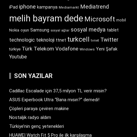
iphone
Mediatrend
iPad
kampanya
Mediamarkt
melih bayram dede
Microsoft
mobil
sosyal medya
Samsung
tablet
Nokia
oyun
sosyal ağlar
turkcell
Twitter
technologic
teknoloji
ttnet
tvnet
Türk Telekom
Vodafone
Yeni Şafak
türkiye
Windows
Youtube
SON YAZILAR
Cadillac Escalade için 37,5 milyon TL verir misin?
ASUS Experbook Ultra “Bana mısın?” demedi!
Çöpleri paraya çeviren makine
Nostaljik radyo aldım
Türkiye’nin genç yetenekleri
HUAWEI Watch Fit 5 Pro ile ilk karşılaşma