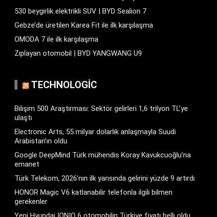
530 beygirlik elektrikli SUV | BYD Sealion 7
Gebze’de üretilen Karea Fit ile ilk karşılaşma
OMODA 7 ile ilk karşılaşma
Zıplayan otomobil | BYD YANGWANG U9
TECHNOLOGIC
Bilişim 500 Araştırması: Sektör gelirleri 1,6 trilyon TL’ye
ulaştı
Electronic Arts, 55 milyar dolarlık anlaşmayla Suudi
Arabistan’ın oldu
Google DeepMind Türk mühendis Koray Kavukcuoğlu’na
emanet
Türk Telekom, 2026’nın ilk yarısında gelirini yüzde 9 artırdı
HONOR Magic V6 katlanabilir telefonla ilgili bilmen
gerekenler
Yeni Hyundai IONIQ 6 otomobilin Türkiye fiyatı belli oldu