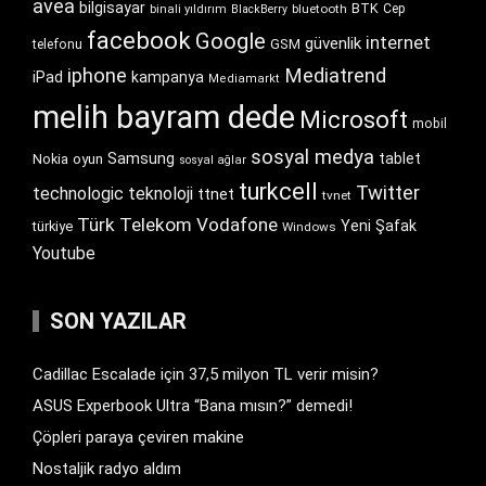
avea
bilgisayar
BTK
bluetooth
Cep
binali yıldırım
BlackBerry
facebook
Google
internet
güvenlik
GSM
telefonu
iphone
Mediatrend
iPad
kampanya
Mediamarkt
melih bayram dede
Microsoft
mobil
sosyal medya
Samsung
tablet
Nokia
oyun
sosyal ağlar
turkcell
Twitter
technologic
teknoloji
ttnet
tvnet
Türk Telekom
Vodafone
Yeni Şafak
türkiye
Windows
Youtube
SON YAZILAR
Cadillac Escalade için 37,5 milyon TL verir misin?
ASUS Experbook Ultra “Bana mısın?” demedi!
Çöpleri paraya çeviren makine
Nostaljik radyo aldım