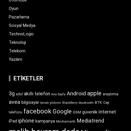
Otomobil
Oyun
Pazarlama
Sosyal Medya
TechnoLogic
Teknoloji
Telekom
Yazılım
ETIKETLER
apple
Android
3g
akıllı telefon
araştırma
adsl
Ana Sayfa
avea
bilgisayar
BTK
bluetooth
Cep
binali yıldırım
BlackBerry
facebook
Google
internet
güvenlik
GSM
telefonu
iphone
Mediatrend
iPad
kampanya
Mediamarkt