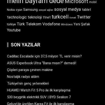
melih bayram dede
Microsoft
mobil
sosyal medya
Samsung
tablet
Nokia
oyun
sosyal ağlar
turkcell
Twitter
technologic
teknoloji
ttnet
tvnet
Türk Telekom
Vodafone
Yeni Şafak
türkiye
Windows
Youtube
SON YAZILAR
Cadillac Escalade için 37,5 milyon TL verir misin?
ASUS Experbook Ultra “Bana mısın?” demedi!
Çöpleri paraya çeviren makine
Nostaljik radyo aldım
Türkiye’nin genç yetenekleri
HUAWEI Watch Fit 5 Pro ile ilk karşılaşma
530 beygirlik elektrikli SUV | BYD Sealion 7
Gebze’de üretilen Karea Fit ile ilk karşılaşma