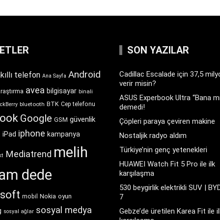
KETLER
SON YAZILAR
Android
Cadillac Escalade için 37,5 mil
kıllı telefon
Ana Sayfa
verir misin?
avea
bilgisayar
araştırma
binali
ASUS Experbook Ultra “Bana mı
BTK
bluetooth
Cep telefonu
ckBerry
demedi!
book
Google
güvenlik
GSM
Çöpleri paraya çeviren makine
iphone
t
iPad
kampanya
Nostaljik radyo aldım
melih
Türkiye’nin genç yetenekleri
Mediatrend
kt
HUAWEI Watch Fit 5 Pro ile ilk
ram dede
karşılaşma
530 beygirlik elektrikli SUV | BY
soft
Nokia
oyun
7
mobil
sosyal medya
g
Gebze’de üretilen Karea Fit ile il
sosyal ağlar