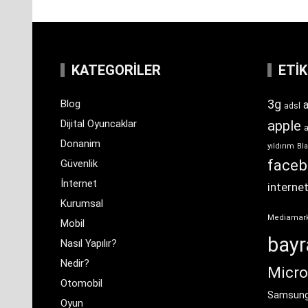
KATEGORILER
ETI
3g
Blog
a
adsl
Dijital Oyuncaklar
apple
Donanim
yıldırım
Bla
face
Güvenlik
İnternet
interne
Kurumsal
Mediamar
Mobil
bay
Nasıl Yapılır?
Nedir?
Micro
Otomobil
Samsun
Oyun