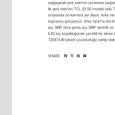
sağlayarak yerli telefon üretimine başlad
ilk yerli telefon TCL 20 SE modeli oldu.TC
ortasında ön kamera yer alıyor. Arka ta
logosunu görüyoruz. Arka tarafta dörtl
açı, 5MP ultra geniş açı, 2MP derinlik
6.82 inç büyüklüğünde çentikli bir ekran
720X1640 piksel çözünürlüğe sahip olan 
SHARE