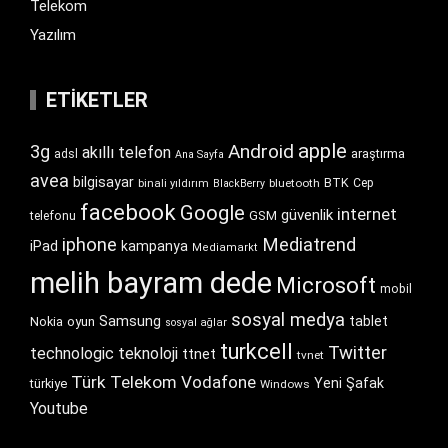
Telekom
Yazılım
ETIKETLER
apple
Android
3g
akıllı telefon
araştırma
adsl
Ana Sayfa
avea
bilgisayar
BTK
bluetooth
Cep
binali yıldırım
BlackBerry
facebook
Google
internet
güvenlik
GSM
telefonu
iphone
Mediatrend
iPad
kampanya
Mediamarkt
melih bayram dede
Microsoft
mobil
sosyal medya
Samsung
tablet
Nokia
oyun
sosyal ağlar
turkcell
Twitter
technologic
teknoloji
ttnet
tvnet
Türk Telekom
Vodafone
Yeni Şafak
türkiye
Windows
Youtube