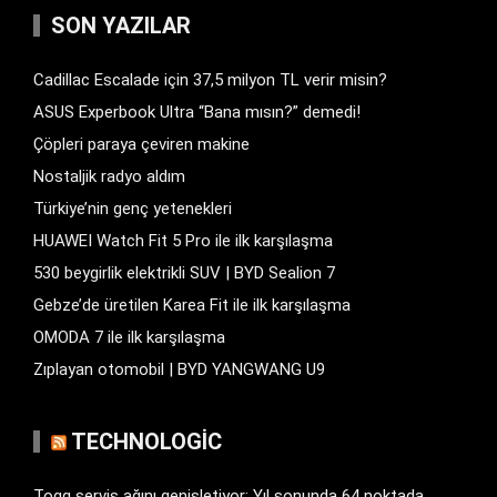
SON YAZILAR
Cadillac Escalade için 37,5 milyon TL verir misin?
ASUS Experbook Ultra “Bana mısın?” demedi!
Çöpleri paraya çeviren makine
Nostaljik radyo aldım
Türkiye’nin genç yetenekleri
HUAWEI Watch Fit 5 Pro ile ilk karşılaşma
530 beygirlik elektrikli SUV | BYD Sealion 7
Gebze’de üretilen Karea Fit ile ilk karşılaşma
OMODA 7 ile ilk karşılaşma
Zıplayan otomobil | BYD YANGWANG U9
TECHNOLOGIC
Togg servis ağını genişletiyor: Yıl sonunda 64 noktada