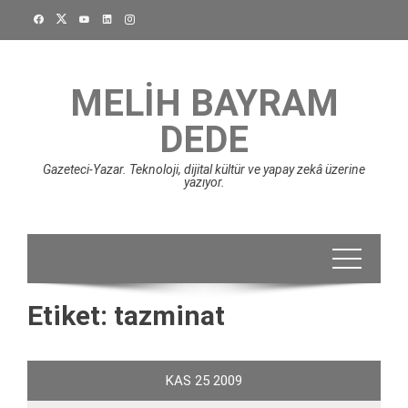
Skip
to
content
MELIH BAYRAM
DEDE
Gazeteci-Yazar. Teknoloji, dijital kültür ve yapay zekâ üzerine
yazıyor.
Etiket:
tazminat
KAS
25
2009