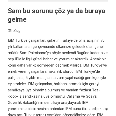
Sam bu sorunu çöz ya da buraya
gelme
Blog
IBM Türkiye çalışanları, şirketin Türkiye'de ofis açışının 70.
yılı kutlamaları çerçevesinde ülkemize gelecek olan genel
müdür Sam Palmisano'ya böyle seslendi.Bugüne kadar size
hep IBM'le ilgili güzel haber ve yorumlar aktardık. Ancak bir
konu daha var ki; görmeden geçmek yıllarca IBM Türkiye'ye
emek veren çalışanlara haksızlık olurdu. IBM Türkiye'de
çalışanlar, 5 yıldır maaşlarına zam yapılmadığı gerekçesiyle
eylemdeler. IBM çalışanları, haklarını aramak için çareyi
sendikaya üye olmakta bulmuş ve yarıdan fazlası Tez-
Koop-İş sendikasına üye olmuştu. Çalışma ve Sosyal
Güvenlik Bakanlığı'nın sendikayı onaylayarak IBM
yönetimine bildirmesinin ardından IBM buna itiraz edip karşı
dava açtı.Turk.Internet.com'dan öğrendiğimize göre, IBM