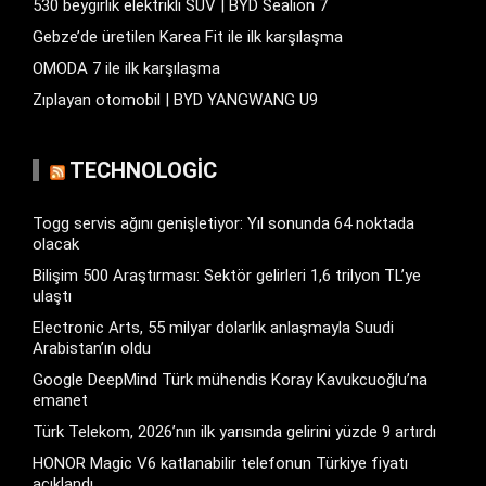
530 beygirlik elektrikli SUV | BYD Sealion 7
Gebze’de üretilen Karea Fit ile ilk karşılaşma
OMODA 7 ile ilk karşılaşma
Zıplayan otomobil | BYD YANGWANG U9
TECHNOLOGIC
Togg servis ağını genişletiyor: Yıl sonunda 64 noktada
olacak
Bilişim 500 Araştırması: Sektör gelirleri 1,6 trilyon TL’ye
ulaştı
Electronic Arts, 55 milyar dolarlık anlaşmayla Suudi
Arabistan’ın oldu
Google DeepMind Türk mühendis Koray Kavukcuoğlu’na
emanet
Türk Telekom, 2026’nın ilk yarısında gelirini yüzde 9 artırdı
HONOR Magic V6 katlanabilir telefonun Türkiye fiyatı
açıklandı