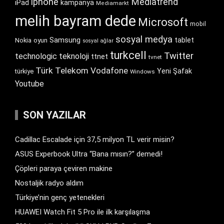
iphone
Mediatrend
iPad
kampanya
Mediamarkt
melih bayram dede
Microsoft
mobil
sosyal medya
Samsung
tablet
Nokia
oyun
sosyal ağlar
turkcell
Twitter
technologic
teknoloji
ttnet
tvnet
Türk Telekom
Vodafone
Yeni Şafak
türkiye
Windows
Youtube
SON YAZILAR
Cadillac Escalade için 37,5 milyon TL verir misin?
ASUS Experbook Ultra “Bana mısın?” demedi!
Çöpleri paraya çeviren makine
Nostaljik radyo aldım
Türkiye’nin genç yetenekleri
HUAWEI Watch Fit 5 Pro ile ilk karşılaşma