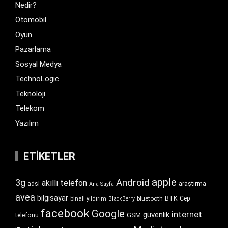
Nedir?
Otomobil
Oyun
Pazarlama
Sosyal Medya
TechnoLogic
Teknoloji
Telekom
Yazılım
ETIKETLER
apple
Android
3g
akıllı telefon
araştırma
adsl
Ana Sayfa
avea
bilgisayar
BTK
bluetooth
Cep
binali yıldırım
BlackBerry
facebook
Google
internet
güvenlik
GSM
telefonu