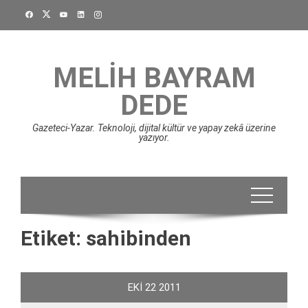
Skip
to
content
MELIH BAYRAM
DEDE
Gazeteci-Yazar. Teknoloji, dijital kültür ve yapay zekâ üzerine
yazıyor.
Etiket:
sahibinden
EKI
22
2011