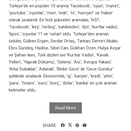
Türkiye'de en popüler 10 arama 'facebook', 'oyun', 'mynet',
'youtube', 'oyunlar', 'msn', 'indir', 'tv', 'hürriyet' ve 'haber'
olarak sıralandı. En hızlı yükselen aramalar, 'hi5?,
'facebook', 'key', 'netlog', 'sahibinden', 'dizi', 'kurtlar vadisi',
'kpss', 'oyunlar 1? ve 'vatan' oldu. Türkiye'den aranan
ünlüler, Gülben Ergen, Serdar Ortaç, Tarkan, Demet Akalın,
Ebru Gündeş, Hadise, Sibel Can, Gökhan Özen, Hülya Avşar
ve Şahan iken, Türk dizileri ise 'Kurtlar Vadisi', 'Kavak
Yelleri', 'Yaprak Dökümü', 'Selena', 'Asi', 'Avrupa Yakası',
'Arka Sokaklar', 'Adanalı', 'Binbir Gece' ile 'Gece Gündüz'
şeklinde sıralandı. Ekonomide, 'iş', 'kariyer', 'kredi', 'altın',
'para', 'finans', 'euro', 'borç', 'dolar', 'banka' en çok aranan
kelimeler oldu...
Read More
SHARE