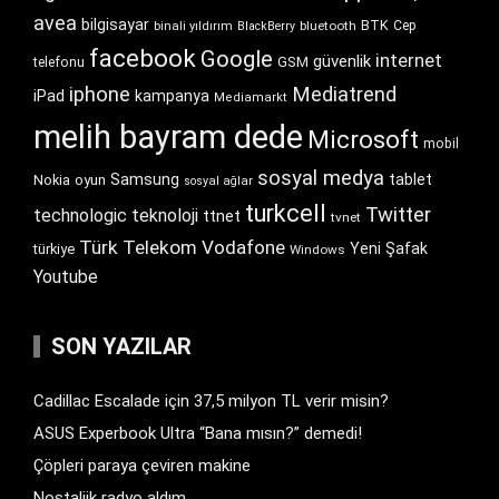
avea
bilgisayar
BTK
bluetooth
Cep
binali yıldırım
BlackBerry
facebook
Google
internet
güvenlik
GSM
telefonu
iphone
Mediatrend
iPad
kampanya
Mediamarkt
melih bayram dede
Microsoft
mobil
sosyal medya
Samsung
tablet
Nokia
oyun
sosyal ağlar
turkcell
Twitter
technologic
teknoloji
ttnet
tvnet
Türk Telekom
Vodafone
Yeni Şafak
türkiye
Windows
Youtube
SON YAZILAR
Cadillac Escalade için 37,5 milyon TL verir misin?
ASUS Experbook Ultra “Bana mısın?” demedi!
Çöpleri paraya çeviren makine
Nostaljik radyo aldım