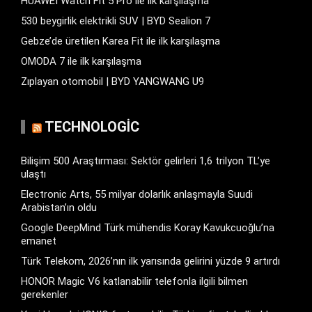
HUAWEI Watch Fit 5 Pro ile ilk karşılaşma
530 beygirlik elektrikli SUV | BYD Sealion 7
Gebze’de üretilen Karea Fit ile ilk karşılaşma
OMODA 7 ile ilk karşılaşma
Zıplayan otomobil | BYD YANGWANG U9
TECHNOLOGIC
Bilişim 500 Araştırması: Sektör gelirleri 1,6 trilyon TL’ye
ulaştı
Electronic Arts, 55 milyar dolarlık anlaşmayla Suudi
Arabistan’ın oldu
Google DeepMind Türk mühendis Koray Kavukcuoğlu’na
emanet
Türk Telekom, 2026’nın ilk yarısında gelirini yüzde 9 artırdı
HONOR Magic V6 katlanabilir telefonla ilgili bilmen
gerekenler