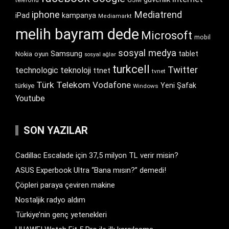
telefonu
iphone
Mediatrend
iPad
kampanya
Mediamarkt
melih bayram dede
Microsoft
mobil
sosyal medya
Samsung
tablet
Nokia
oyun
sosyal ağlar
turkcell
Twitter
technologic
teknoloji
ttnet
tvnet
Türk Telekom
Vodafone
Yeni Şafak
türkiye
Windows
Youtube
SON YAZILAR
Cadillac Escalade için 37,5 milyon TL verir misin?
ASUS Experbook Ultra “Bana mısın?” demedi!
Çöpleri paraya çeviren makine
Nostaljik radyo aldım
Türkiye’nin genç yetenekleri