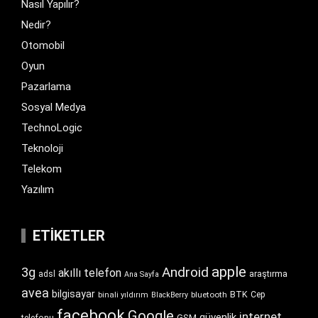
Nasıl Yapılır?
Nedir?
Otomobil
Oyun
Pazarlama
Sosyal Medya
TechnoLogic
Teknoloji
Telekom
Yazılım
ETIKETLER
apple
Android
3g
akıllı telefon
araştırma
adsl
Ana Sayfa
avea
bilgisayar
BTK
bluetooth
Cep
binali yıldırım
BlackBerry
facebook
Google
internet
güvenlik
GSM