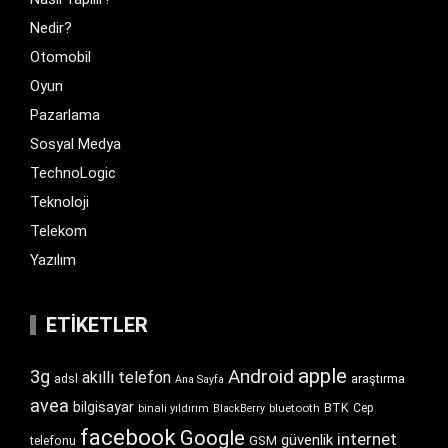
Nedir?
Otomobil
Oyun
Pazarlama
Sosyal Medya
TechnoLogic
Teknoloji
Telekom
Yazılım
ETIKETLER
apple
Android
3g
akıllı telefon
araştırma
adsl
Ana Sayfa
avea
bilgisayar
BTK
bluetooth
Cep
binali yıldırım
BlackBerry
facebook
Google
internet
güvenlik
GSM
telefonu