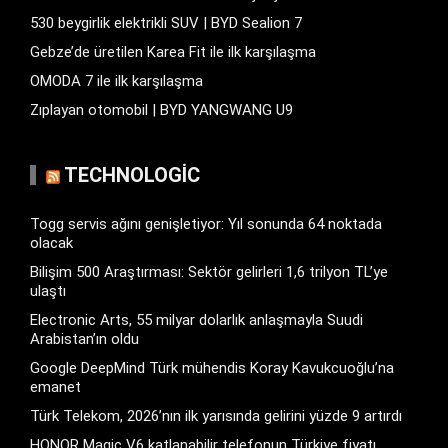
530 beygirlik elektrikli SUV | BYD Sealion 7
Gebze’de üretilen Karea Fit ile ilk karşılaşma
OMODA 7 ile ilk karşılaşma
Zıplayan otomobil | BYD YANGWANG U9
TECHNOLOGIC
Togg servis ağını genişletiyor: Yıl sonunda 64 noktada
olacak
Bilişim 500 Araştırması: Sektör gelirleri 1,6 trilyon TL’ye
ulaştı
Electronic Arts, 55 milyar dolarlık anlaşmayla Suudi
Arabistan’ın oldu
Google DeepMind Türk mühendis Koray Kavukcuoğlu’na
emanet
Türk Telekom, 2026’nın ilk yarısında gelirini yüzde 9 artırdı
HONOR Magic V6 katlanabilir telefonun Türkiye fiyatı