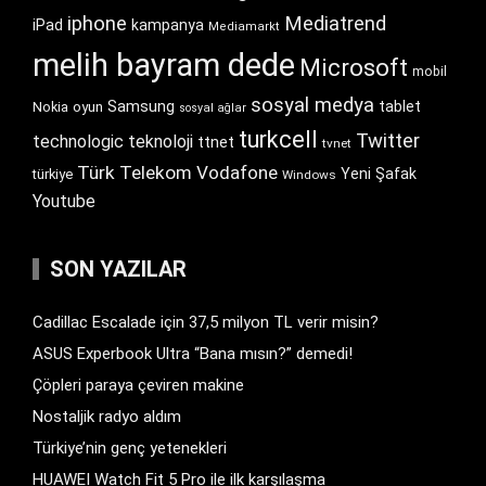
iphone
Mediatrend
iPad
kampanya
Mediamarkt
melih bayram dede
Microsoft
mobil
sosyal medya
Samsung
tablet
Nokia
oyun
sosyal ağlar
turkcell
Twitter
technologic
teknoloji
ttnet
tvnet
Türk Telekom
Vodafone
Yeni Şafak
türkiye
Windows
Youtube
SON YAZILAR
Cadillac Escalade için 37,5 milyon TL verir misin?
ASUS Experbook Ultra “Bana mısın?” demedi!
Çöpleri paraya çeviren makine
Nostaljik radyo aldım
Türkiye’nin genç yetenekleri
HUAWEI Watch Fit 5 Pro ile ilk karşılaşma