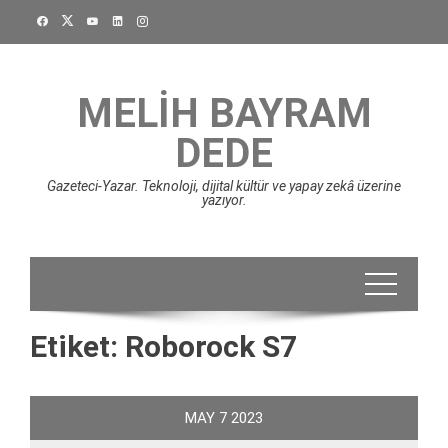
Skip
to
content
MELIH BAYRAM
DEDE
Gazeteci-Yazar. Teknoloji, dijital kültür ve yapay zekâ üzerine
yazıyor.
Etiket:
Roborock S7
MAY
7
2023