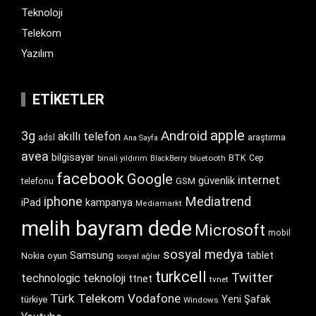
Teknoloji
Telekom
Yazılım
ETIKETLER
apple
Android
3g
akıllı telefon
araştırma
adsl
Ana Sayfa
avea
bilgisayar
BTK
bluetooth
Cep
binali yıldırım
BlackBerry
facebook
Google
internet
güvenlik
GSM
telefonu
iphone
Mediatrend
iPad
kampanya
Mediamarkt
melih bayram dede
Microsoft
mobil
sosyal medya
Samsung
tablet
Nokia
oyun
sosyal ağlar
turkcell
Twitter
technologic
teknoloji
ttnet
tvnet
Türk Telekom
Vodafone
Yeni Şafak
türkiye
Windows