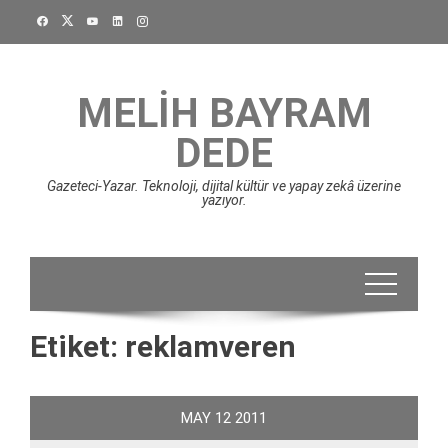
Skip
to
content
MELIH BAYRAM
DEDE
Gazeteci-Yazar. Teknoloji, dijital kültür ve yapay zekâ üzerine
yazıyor.
Etiket:
reklamveren
MAY
12
2011