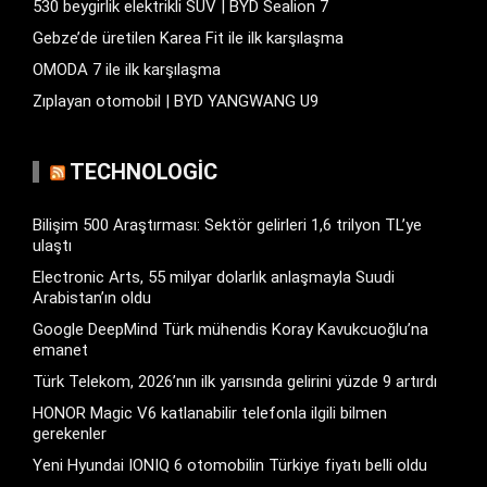
530 beygirlik elektrikli SUV | BYD Sealion 7
Gebze’de üretilen Karea Fit ile ilk karşılaşma
OMODA 7 ile ilk karşılaşma
Zıplayan otomobil | BYD YANGWANG U9
TECHNOLOGIC
Bilişim 500 Araştırması: Sektör gelirleri 1,6 trilyon TL’ye
ulaştı
Electronic Arts, 55 milyar dolarlık anlaşmayla Suudi
Arabistan’ın oldu
Google DeepMind Türk mühendis Koray Kavukcuoğlu’na
emanet
Türk Telekom, 2026’nın ilk yarısında gelirini yüzde 9 artırdı
HONOR Magic V6 katlanabilir telefonla ilgili bilmen
gerekenler
Yeni Hyundai IONIQ 6 otomobilin Türkiye fiyatı belli oldu