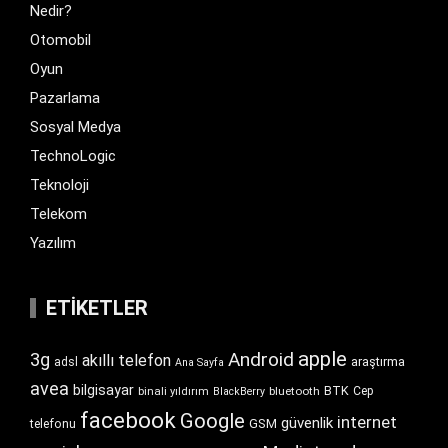
Nedir?
Otomobil
Oyun
Pazarlama
Sosyal Medya
TechnoLogic
Teknoloji
Telekom
Yazılım
ETIKETLER
apple
Android
3g
akıllı telefon
araştırma
adsl
Ana Sayfa
avea
bilgisayar
BTK
bluetooth
Cep
binali yıldırım
BlackBerry
facebook
Google
internet
güvenlik
GSM
telefonu