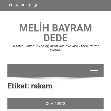
Skip
to
content
MELIH BAYRAM
DEDE
Gazeteci-Yazar. Teknoloji, dijital kültür ve yapay zekâ üzerine
yazıyor.
Etiket:
rakam
OCA
4
2012