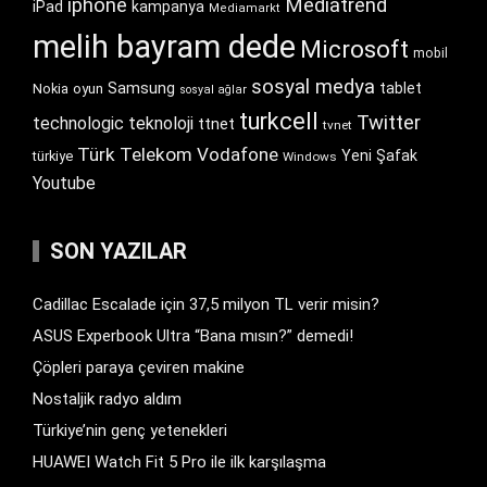
iphone
Mediatrend
iPad
kampanya
Mediamarkt
melih bayram dede
Microsoft
mobil
sosyal medya
Samsung
tablet
Nokia
oyun
sosyal ağlar
turkcell
Twitter
technologic
teknoloji
ttnet
tvnet
Türk Telekom
Vodafone
Yeni Şafak
türkiye
Windows
Youtube
SON YAZILAR
Cadillac Escalade için 37,5 milyon TL verir misin?
ASUS Experbook Ultra “Bana mısın?” demedi!
Çöpleri paraya çeviren makine
Nostaljik radyo aldım
Türkiye’nin genç yetenekleri
HUAWEI Watch Fit 5 Pro ile ilk karşılaşma