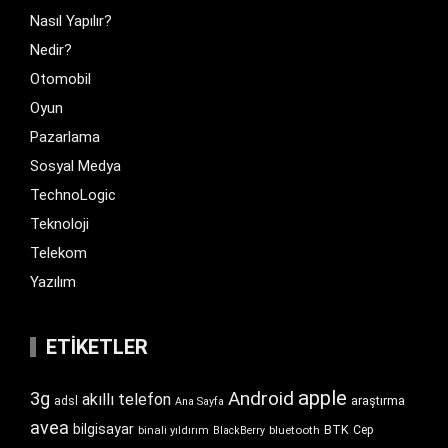
Nasıl Yapılır?
Nedir?
Otomobil
Oyun
Pazarlama
Sosyal Medya
TechnoLogic
Teknoloji
Telekom
Yazılım
ETIKETLER
apple
Android
3g
akıllı telefon
araştırma
adsl
Ana Sayfa
avea
bilgisayar
BTK
bluetooth
Cep
binali yıldırım
BlackBerry