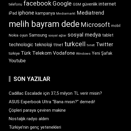
facebook
Google
internet
güvenlik
GSM
telefonu
iphone
Mediatrend
iPad
kampanya
Mediamarkt
melih bayram dede
Microsoft
mobil
sosyal medya
Samsung
tablet
Nokia
oyun
sosyal ağlar
turkcell
Twitter
technologic
teknoloji
ttnet
tvnet
Türk Telekom
Vodafone
Yeni Şafak
türkiye
Windows
Youtube
SON YAZILAR
Cadillac Escalade için 37,5 milyon TL verir misin?
ASUS Experbook Ultra “Bana mısın?” demedi!
Çöpleri paraya çeviren makine
Nostaljik radyo aldım
Türkiye’nin genç yetenekleri