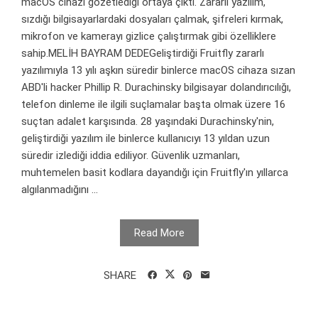
macOS cihazı gözetlediği ortaya çıktı. Zararlı yazılım,
sızdığı bilgisayarlardaki dosyaları çalmak, şifreleri kırmak,
mikrofon ve kamerayı gizlice çalıştırmak gibi özelliklere
sahip.MELİH BAYRAM DEDEGeliştirdiği Fruitfly zararlı
yazılımıyla 13 yılı aşkın süredir binlerce macOS cihaza sızan
ABD'li hacker Phillip R. Durachinsky bilgisayar dolandırıcılığı,
telefon dinleme ile ilgili suçlamalar başta olmak üzere 16
suçtan adalet karşısında. 28 yaşındaki Durachinsky'nin,
geliştirdiği yazılım ile binlerce kullanıcıyı 13 yıldan uzun
süredir izlediği iddia ediliyor. Güvenlik uzmanları,
muhtemelen basit kodlara dayandığı için Fruitfly'ın yıllarca
algılanmadığını ...
Read More
SHARE