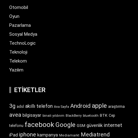
Otomobil
Oyun
Pazarlama
Sosyal Medya
TechnoLogic
Teknoloji
Telekom
Yazılım
ETIKETLER
apple
Android
3g
akıllı telefon
araştırma
adsl
Ana Sayfa
avea
bilgisayar
BTK
bluetooth
Cep
binali yıldırım
BlackBerry
facebook
Google
internet
güvenlik
GSM
telefonu
iphone
Mediatrend
iPad
kampanya
Mediamarkt