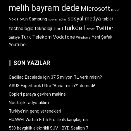
melih bayram dede
Microsoft
mobil
sosyal medya
Samsung
tablet
Nokia
oyun
sosyal ağlar
turkcell
Twitter
technologic
teknoloji
ttnet
tvnet
Türk Telekom
Vodafone
Yeni Şafak
türkiye
Windows
Youtube
SON YAZILAR
Cadillac Escalade için 37,5 milyon TL verir misin?
ASUS Experbook Ultra “Bana mısın?” demedi!
Çöpleri paraya çeviren makine
Nostaljik radyo aldım
Türkiye’nin genç yetenekleri
HUAWEI Watch Fit 5 Pro ile ilk karşılaşma
530 beygirlik elektrikli SUV | BYD Sealion 7