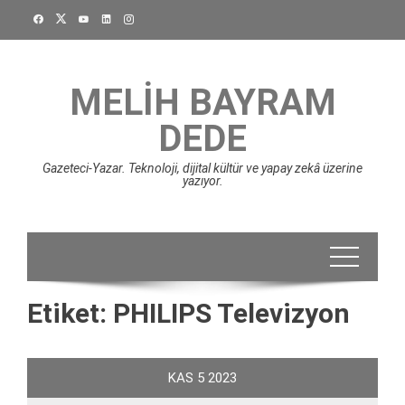
Skip
to
content
MELIH BAYRAM
DEDE
Gazeteci-Yazar. Teknoloji, dijital kültür ve yapay zekâ üzerine
yazıyor.
Etiket:
PHILIPS Televizyon
KAS
5
2023