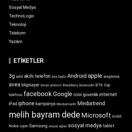
Sosyal Medya
TechnoLogic
Teknoloji
Telekom
Yazılım
ETIKETLER
apple
Android
3g
akıllı telefon
araştırma
adsl
Ana Sayfa
avea
bilgisayar
BTK
bluetooth
Cep
binali yıldırım
BlackBerry
facebook
Google
internet
güvenlik
GSM
telefonu
iphone
Mediatrend
iPad
kampanya
Mediamarkt
melih bayram dede
Microsoft
mobil
sosyal medya
Samsung
tablet
Nokia
oyun
sosyal ağlar