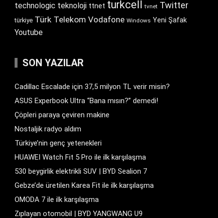
turkcell
Twitter
technologic
teknoloji
ttnet
tvnet
Türk Telekom
Vodafone
Yeni Şafak
türkiye
Windows
Youtube
SON YAZILAR
Cadillac Escalade için 37,5 milyon TL verir misin?
ASUS Experbook Ultra “Bana mısın?” demedi!
Çöpleri paraya çeviren makine
Nostaljik radyo aldım
Türkiye’nin genç yetenekleri
HUAWEI Watch Fit 5 Pro ile ilk karşılaşma
530 beygirlik elektrikli SUV | BYD Sealion 7
Gebze’de üretilen Karea Fit ile ilk karşılaşma
OMODA 7 ile ilk karşılaşma
Zıplayan otomobil | BYD YANGWANG U9