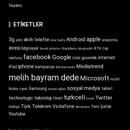
Yazılım
ETIKETLER
apple
Android
3g
akıllı telefon
araştırma
adsl
Ana Sayfa
avea
bilgisayar
BTK
bluetooth
Cep
binali yıldırım
BlackBerry
facebook
Google
internet
güvenlik
GSM
telefonu
iphone
Mediatrend
iPad
kampanya
Mediamarkt
melih bayram dede
Microsoft
mobil
sosyal medya
Samsung
tablet
Nokia
oyun
sosyal ağlar
turkcell
Twitter
technologic
teknoloji
ttnet
tvnet
Türk Telekom
Vodafone
Yeni Şafak
türkiye
Windows
Youtube