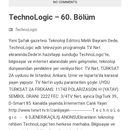
NO COMMENTS
TechnoLogic – 60. Bölüm
TechnoLogic
Yeni Şafak gazetesi Teknoloji Editörü Melih Bayram Dede,
TechnoLogic adlı televizyon programıyla TV Net
ekranında.Dede'in hazırlayıp sunduğu TechnoLogic'te,
bilgisayar ve internet alanındaki yeni gelişmeler, teknoloji
dünyasından yeniliklere yer veriliyor.Not: TV Net, TÜRKSAT
2A uydusu ile İstanbul, Ankara, İzmir ve Isparta'da karasal
yayın yapıyor. TV Net'in uydu parametleri şöyle: UYDU:
TÜRKSAT 2A FREKANS: 11743 POLARİZASON: H (YATAY)
SEMBOL ORANI: 2222 FEC: 3/4TV Net, ayrıca DigiTurk 39.,
D-Smart 85. kanalda yayında.İnternetten Canlı Yayın:
http://www.tvnet.tv.tr/canliyayin-------------T e c h n o L o
g i c - 6 0JENERİKAÇILIŞ ANONSUEkranların teknoloji
rehberi TechnoLogic'ten herkese merhaba. Bilgisayar ve