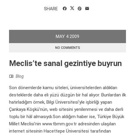
SHARE
MAY
4
2009
NO COMMENTS
Meclis’te sanal gezintiye buyrun
Blog
Son dönemlerde kamu siteleri, üniversitelerden aldıkları
desteklerde daha eli yüzü düzgün bir hal alıyor. Bunlardan ilk
hatırladığım örnek, Bilgi Üniversitesi'yle işbirliği yapan
Çankaya Köşkü'nün, web sitesini yenilenmesi ve daha derli
toplu bir hâl almasıydı.Son aldığım haber ise, Türkiye Büyük
Millet Meclisi'nin www.tbmm.gov.tr adresinden ulaşılan
internet sitesinin Hacettepe Üniversitesi tarafından