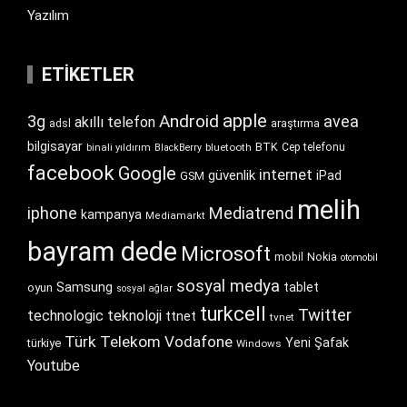
Yazılım
ETIKETLER
apple
Android
3g
avea
akıllı telefon
araştırma
adsl
bilgisayar
BTK
bluetooth
Cep telefonu
binali yıldırım
BlackBerry
facebook
Google
internet
güvenlik
iPad
GSM
melih
iphone
Mediatrend
kampanya
Mediamarkt
bayram dede
Microsoft
Nokia
mobil
otomobil
sosyal medya
Samsung
tablet
oyun
sosyal ağlar
turkcell
Twitter
technologic
teknoloji
ttnet
tvnet
Türk Telekom
Vodafone
Yeni Şafak
türkiye
Windows
Youtube