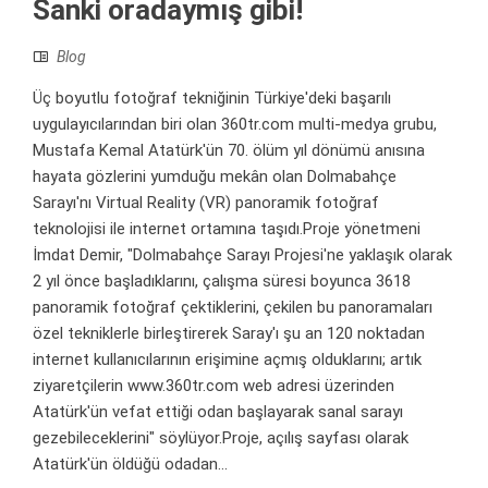
Sanki oradaymış gibi!
Blog
Üç boyutlu fotoğraf tekniğinin Türkiye'deki başarılı
uygulayıcılarından biri olan 360tr.com multi-medya grubu,
Mustafa Kemal Atatürk'ün 70. ölüm yıl dönümü anısına
hayata gözlerini yumduğu mekân olan Dolmabahçe
Sarayı'nı Virtual Reality (VR) panoramik fotoğraf
teknolojisi ile internet ortamına taşıdı.Proje yönetmeni
İmdat Demir, "Dolmabahçe Sarayı Projesi'ne yaklaşık olarak
2 yıl önce başladıklarını, çalışma süresi boyunca 3618
panoramik fotoğraf çektiklerini, çekilen bu panoramaları
özel tekniklerle birleştirerek Saray'ı şu an 120 noktadan
internet kullanıcılarının erişimine açmış olduklarını; artık
ziyaretçilerin www.360tr.com web adresi üzerinden
Atatürk'ün vefat ettiği odan başlayarak sanal sarayı
gezebileceklerini" söylüyor.Proje, açılış sayfası olarak
Atatürk'ün öldüğü odadan...