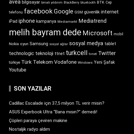
avea
bilgisayar
BTK
bluetooth
Cep
binali yıldırım
BlackBerry
facebook
Google
internet
güvenlik
GSM
telefonu
iphone
Mediatrend
iPad
kampanya
Mediamarkt
melih bayram dede
Microsoft
mobil
sosyal medya
Samsung
tablet
Nokia
oyun
sosyal ağlar
turkcell
Twitter
technologic
teknoloji
ttnet
tvnet
Türk Telekom
Vodafone
Yeni Şafak
türkiye
Windows
Youtube
SON YAZILAR
Cadillac Escalade için 37,5 milyon TL verir misin?
ASUS Experbook Ultra “Bana mısın?” demedi!
Çöpleri paraya çeviren makine
Nostaljik radyo aldım