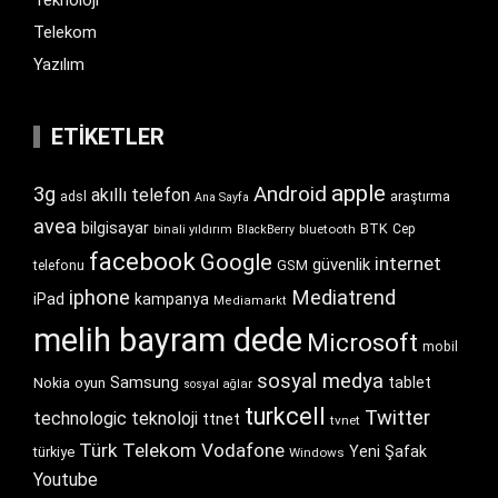
Telekom
Yazılım
ETIKETLER
apple
Android
3g
akıllı telefon
araştırma
adsl
Ana Sayfa
avea
bilgisayar
BTK
bluetooth
Cep
binali yıldırım
BlackBerry
facebook
Google
internet
güvenlik
GSM
telefonu
iphone
Mediatrend
iPad
kampanya
Mediamarkt
melih bayram dede
Microsoft
mobil
sosyal medya
Samsung
tablet
Nokia
oyun
sosyal ağlar
turkcell
Twitter
technologic
teknoloji
ttnet
tvnet
Türk Telekom
Vodafone
Yeni Şafak
türkiye
Windows
Youtube