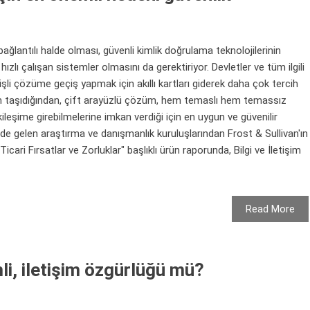
bağlantılı halde olması, güvenli kimlik doğrulama teknolojilerinin
 hızlı çalışan sistemler olmasını da gerektiriyor. Devletler ve tüm ilgili
işli çözüme geçiş yapmak için akıllı kartları giderek daha çok tercih
m taşıdığından, çift arayüzlü çözüm, hem temaslı hem temassız
kileşime girebilmelerine imkan verdiği için en uygun ve güvenilir
nde gelen araştırma ve danışmanlık kuruluşlarından Frost & Sullivan'ın
 Ticari Fırsatlar ve Zorluklar" başlıklı ürün raporunda, Bilgi ve İletişim
Read More
i, iletişim özgürlüğü mü?