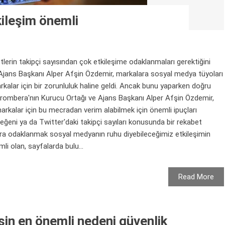
kileşim önemli
lerin takipçi sayısından çok etkileşime odaklanmaları gerektiğini
 Ajans Başkanı Alper Afşin Özdemir, markalara sosyal medya tüyoları
kalar için bir zorunluluk haline geldi. Ancak bunu yaparken doğru
s Krombera'nın Kurucu Ortağı ve Ajans Başkanı Alper Afşin Özdemir,
arkalar için bu mecradan verim alabilmek için önemli ipuçları
eğeni ya da Twitter'daki takipçi sayıları konusunda bir rekabet
ara odaklanmak sosyal medyanın ruhu diyebileceğimiz etkileşimin
li olan, sayfalarda bulu...
Read More
şin en önemli nedeni güvenlik