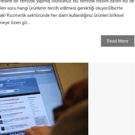
esine bir temizlik yapmış olursunuz. Bu temizlik hissini zaten siz de
elen soru hangi ürünlerin tercih edilmesi gerektiği oluyor.Elbette
cak! Kozmetik sektöründe her daim kullandığınız ürünleri bitkisel
çmeye özen gö...
Read More