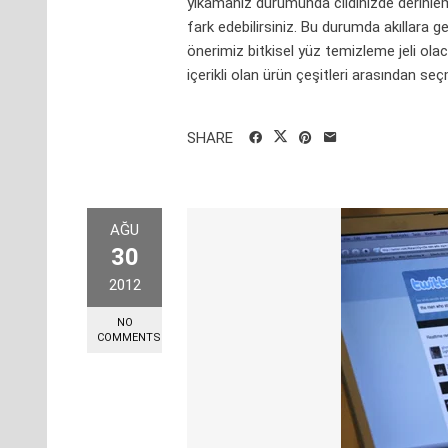
yıkamanız durumunda cildinizde derinlem
fark edebilirsiniz. Bu durumda akıllara g
önerimiz bitkisel yüz temizleme jeli ola
içerikli olan ürün çeşitleri arasından se
SHARE
AĞU
30
2012
NO
COMMENTS