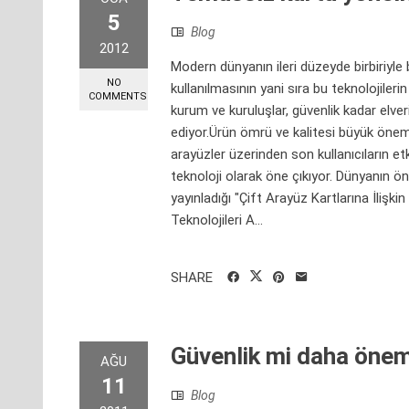
5
Blog
2012
Modern dünyanın ileri düzeyde birbiriyle 
NO
kullanılmasının yani sıra bu teknolojilerin
COMMENTS
kurum ve kuruluşlar, güvenlik kadar elver
ediyor.Ürün ömrü ve kalitesi büyük öne
arayüzler üzerinden son kullanıcıların et
teknoloji olarak öne çıkıyor. Dünyanın ö
yayınladığı "Çift Arayüz Kartlarına İlişkin
Teknolojileri A...
SHARE
Güvenlik mi daha öneml
AĞU
11
Blog