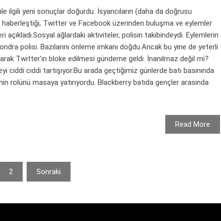
imle ilgili yeni sonuçlar doğurdu. İsyancıların (daha da doğrusu
k haberleştiği, Twitter ve Facebook üzerinden buluşma ve eylemler
i açıkladı.Sosyal ağlardaki aktiviteler, polisin takibindeydi. Eylemlerin
ndra polisi. Bazılarını önleme imkanı doğdu.Ancak bu yine de yeterli
larak Twitter'ın bloke edilmesi gündeme geldi. İnanılmaz değil mi?
meyi ciddi ciddi tartışıyor.Bu arada geçtiğimiz günlerde batı basınında
y'nin rolünü masaya yatırıyordu. Blackberry batıda gençler arasında
Read More
2
Sonraki