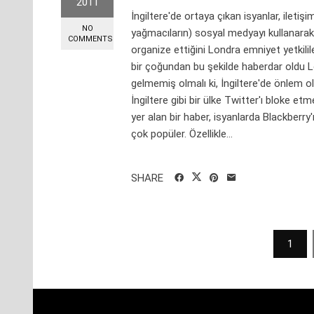
2011
İngiltere'de ortaya çıkan isyanlar, iletiş
NO
yağmacıların) sosyal medyayı kullanara
COMMENTS
organize ettiğini Londra emniyet yetkililer
bir çoğundan bu şekilde haberdar oldu Lo
gelmemiş olmalı ki, İngiltere'de önlem o
İngiltere gibi bir ülke Twitter'ı bloke et
yer alan bir haber, isyanlarda Blackberr
çok popüler. Özellikle...
SHARE
Yazı
1
sayfalaması