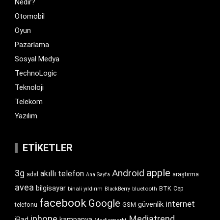
Nedir?
Otomobil
Oyun
Pazarlama
Sosyal Medya
TechnoLogic
Teknoloji
Telekom
Yazılım
ETIKETLER
apple
Android
3g
akıllı telefon
araştırma
adsl
Ana Sayfa
avea
bilgisayar
BTK
bluetooth
Cep
binali yıldırım
BlackBerry
facebook
Google
internet
güvenlik
GSM
telefonu
iphone
Mediatrend
iPad
kampanya