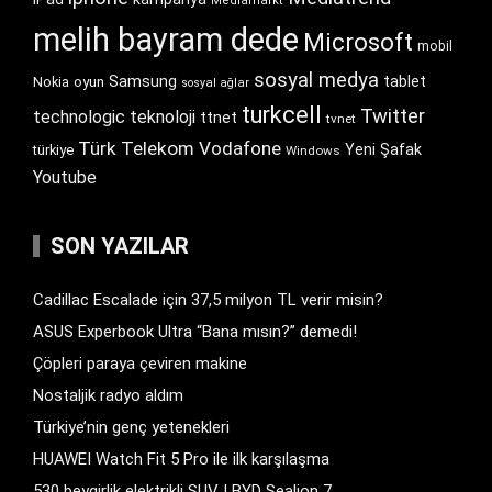
Mediamarkt
melih bayram dede
Microsoft
mobil
sosyal medya
Samsung
tablet
Nokia
oyun
sosyal ağlar
turkcell
Twitter
technologic
teknoloji
ttnet
tvnet
Türk Telekom
Vodafone
Yeni Şafak
türkiye
Windows
Youtube
SON YAZILAR
Cadillac Escalade için 37,5 milyon TL verir misin?
ASUS Experbook Ultra “Bana mısın?” demedi!
Çöpleri paraya çeviren makine
Nostaljik radyo aldım
Türkiye’nin genç yetenekleri
HUAWEI Watch Fit 5 Pro ile ilk karşılaşma
530 beygirlik elektrikli SUV | BYD Sealion 7