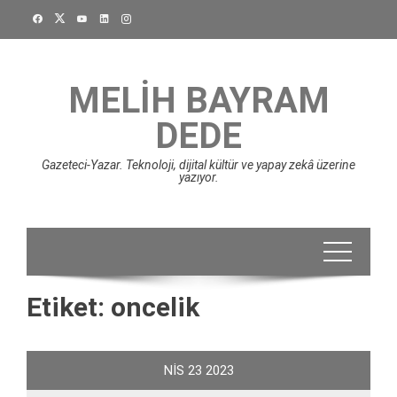
Skip
to
content
MELIH BAYRAM
DEDE
Gazeteci-Yazar. Teknoloji, dijital kültür ve yapay zekâ üzerine
yazıyor.
Etiket:
oncelik
NIS
23
2023