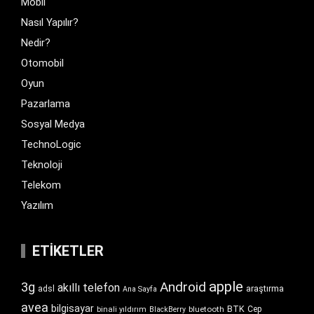
Mobil
Nasıl Yapılır?
Nedir?
Otomobil
Oyun
Pazarlama
Sosyal Medya
TechnoLogic
Teknoloji
Telekom
Yazılım
ETIKETLER
apple
Android
3g
akıllı telefon
araştırma
adsl
Ana Sayfa
avea
bilgisayar
BTK
bluetooth
Cep
binali yıldırım
BlackBerry