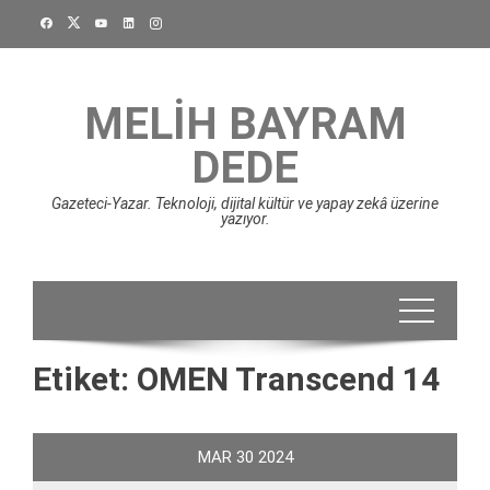
Skip
to
content
MELIH BAYRAM
DEDE
Gazeteci-Yazar. Teknoloji, dijital kültür ve yapay zekâ üzerine
yazıyor.
Etiket:
OMEN Transcend 14
MAR
30
2024