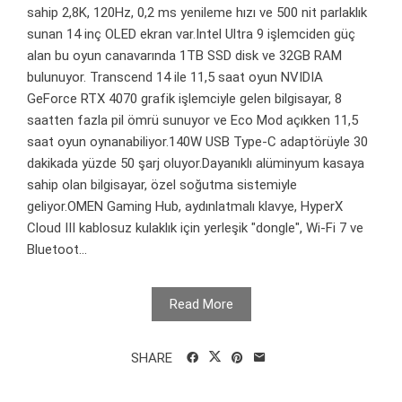
sahip 2,8K, 120Hz, 0,2 ms yenileme hızı ve 500 nit parlaklık
sunan 14 inç OLED ekran var.Intel Ultra 9 işlemciden güç
alan bu oyun canavarında 1TB SSD disk ve 32GB RAM
bulunuyor. Transcend 14 ile 11,5 saat oyun NVIDIA
GeForce RTX 4070 grafik işlemciyle gelen bilgisayar, 8
saatten fazla pil ömrü sunuyor ve Eco Mod açıkken 11,5
saat oyun oynanabiliyor.140W USB Type-C adaptörüyle 30
dakikada yüzde 50 şarj oluyor.Dayanıklı alüminyum kasaya
sahip olan bilgisayar, özel soğutma sistemiyle
geliyor.OMEN Gaming Hub, aydınlatmalı klavye, HyperX
Cloud III kablosuz kulaklık için yerleşik "dongle", Wi-Fi 7 ve
Bluetoot...
Read More
SHARE