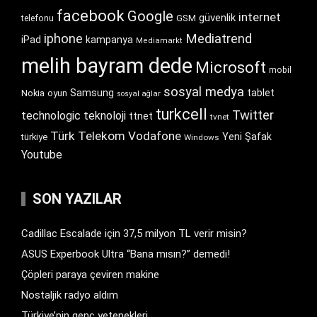
facebook
Google
internet
güvenlik
GSM
telefonu
iphone
Mediatrend
iPad
kampanya
Mediamarkt
melih bayram dede
Microsoft
mobil
sosyal medya
Samsung
tablet
Nokia
oyun
sosyal ağlar
turkcell
Twitter
technologic
teknoloji
ttnet
tvnet
Türk Telekom
Vodafone
Yeni Şafak
türkiye
Windows
Youtube
SON YAZILAR
Cadillac Escalade için 37,5 milyon TL verir misin?
ASUS Experbook Ultra “Bana mısın?” demedi!
Çöpleri paraya çeviren makine
Nostaljik radyo aldım
Türkiye’nin genç yetenekleri