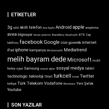
ETIKETLER
apple
Android
3g
akıllı telefon
araştırma
adsl
Ana Sayfa
avea
bilgisayar
BTK
bluetooth
Cep
binali yıldırım
BlackBerry
facebook
Google
internet
güvenlik
GSM
telefonu
iphone
Mediatrend
iPad
kampanya
Mediamarkt
melih bayram dede
Microsoft
mobil
sosyal medya
Samsung
tablet
Nokia
oyun
sosyal ağlar
turkcell
Twitter
technologic
teknoloji
ttnet
tvnet
Türk Telekom
Vodafone
Yeni Şafak
türkiye
Windows
Youtube
SON YAZILAR