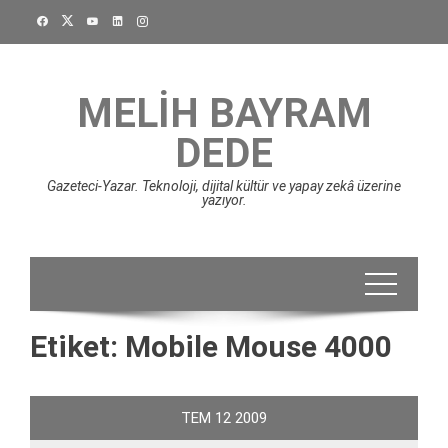
Skip
to
content
MELIH BAYRAM
DEDE
Gazeteci-Yazar. Teknoloji, dijital kültür ve yapay zekâ üzerine
yazıyor.
Etiket:
Mobile Mouse 4000
TEM
12
2009