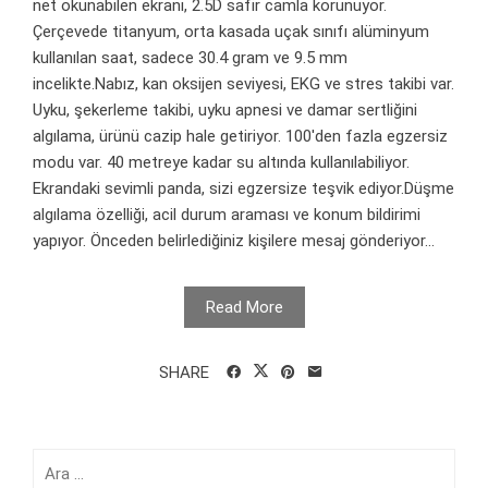
net okunabilen ekranı, 2.5D safir camla korunuyor.
Çerçevede titanyum, orta kasada uçak sınıfı alüminyum
kullanılan saat, sadece 30.4 gram ve 9.5 mm
incelikte.Nabız, kan oksijen seviyesi, EKG ve stres takibi var.
Uyku, şekerleme takibi, uyku apnesi ve damar sertliğini
algılama, ürünü cazip hale getiriyor. 100'den fazla egzersiz
modu var. 40 metreye kadar su altında kullanılabiliyor.
Ekrandaki sevimli panda, sizi egzersize teşvik ediyor.Düşme
algılama özelliği, acil durum araması ve konum bildirimi
yapıyor. Önceden belirlediğiniz kişilere mesaj gönderiyor...
Read More
SHARE
Arama: