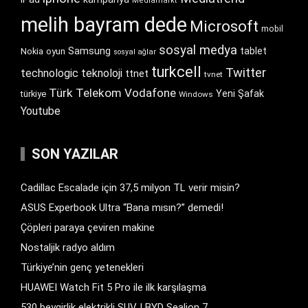
Mediamarkt
melih bayram dede
Microsoft
mobil
sosyal medya
Samsung
tablet
Nokia
oyun
sosyal ağlar
turkcell
Twitter
technologic
teknoloji
ttnet
tvnet
Türk Telekom
Vodafone
Yeni Şafak
türkiye
Windows
Youtube
SON YAZILAR
Cadillac Escalade için 37,5 milyon TL verir misin?
ASUS Experbook Ultra “Bana mısın?” demedi!
Çöpleri paraya çeviren makine
Nostaljik radyo aldım
Türkiye’nin genç yetenekleri
HUAWEI Watch Fit 5 Pro ile ilk karşılaşma
530 beygirlik elektrikli SUV | BYD Sealion 7