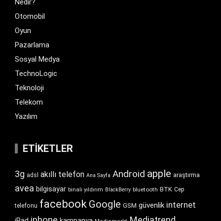
Nedir?
Otomobil
Oyun
Pazarlama
Sosyal Medya
TechnoLogic
Teknoloji
Telekom
Yazılım
ETIKETLER
apple
Android
3g
akıllı telefon
araştırma
adsl
Ana Sayfa
avea
bilgisayar
BTK
bluetooth
Cep
binali yıldırım
BlackBerry
facebook
Google
internet
güvenlik
GSM
telefonu
iphone
Mediatrend
iPad
kampanya