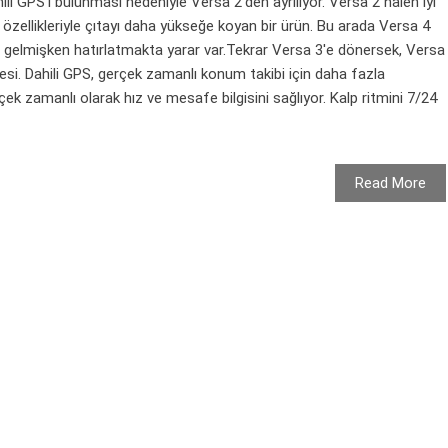
 GPS'i bulunması nedeniyle Versa 2'den ayrılıyor. Versa 2 hâlen iyi
ek özellikleriyle çıtayı daha yükseğe koyan bir ürün. Bu arada Versa 4
 gelmişken hatırlatmakta yarar var.Tekrar Versa 3'e dönersek, Versa
mesi. Dahili GPS, gerçek zamanlı konum takibi için daha fazla
ek zamanlı olarak hız ve mesafe bilgisini sağlıyor. Kalp ritmini 7/24
Read More