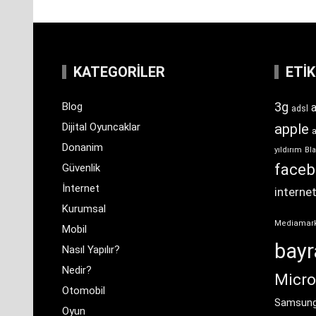
KATEGORILER
ETI
3g
Blog
a
adsl
Dijital Oyuncaklar
apple
Donanim
yıldırım
Bla
face
Güvenlik
İnternet
interne
Kurumsal
Mediamar
Mobil
bay
Nasıl Yapılır?
Nedir?
Micro
Otomobil
Samsun
Oyun