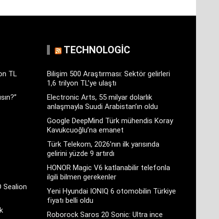
TECHNOLOGIC
yon TL
Bilişim 500 Araştırması: Sektör gelirleri
1,6 trilyon TL’ye ulaştı
sın?”
Electronic Arts, 55 milyar dolarlık
anlaşmayla Suudi Arabistan’ın oldu
Google DeepMind Türk mühendis Koray
Kavukcuoğlu’na emanet
Türk Telekom, 2026’nın ilk yarısında
gelirini yüzde 9 artırdı
HONOR Magic V6 katlanabilir telefonla
ilgili bilmen gerekenler
D Sealion
Yeni Hyundai IONIQ 6 otomobilin Türkiye
fiyatı belli oldu
k
Roborock Saros 20 Sonic: Ultra ince