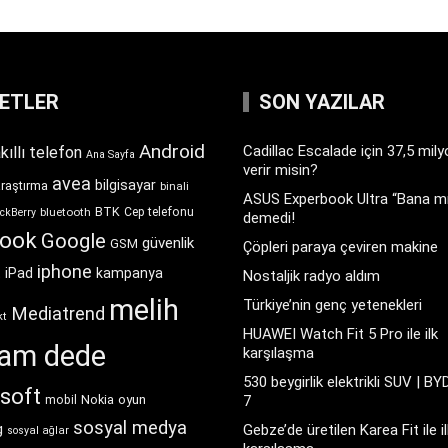
KETLER
SON YAZILAR
Android
Cadillac Escalade için 37,5 mil
kıllı telefon
Ana Sayfa
verir misin?
avea
bilgisayar
araştırma
binali
ASUS Experbook Ultra “Bana mı
BTK
bluetooth
Cep telefonu
ckBerry
demedi!
book
Google
güvenlik
GSM
Çöpleri paraya çeviren makine
iphone
t
iPad
kampanya
Nostaljik radyo aldım
melih
Türkiye’nin genç yetenekleri
Mediatrend
kt
HUAWEI Watch Fit 5 Pro ile ilk
ram dede
karşılaşma
530 beygirlik elektrikli SUV | BY
soft
Nokia
oyun
7
mobil
sosyal medya
g
Gebze’de üretilen Karea Fit ile il
sosyal ağlar