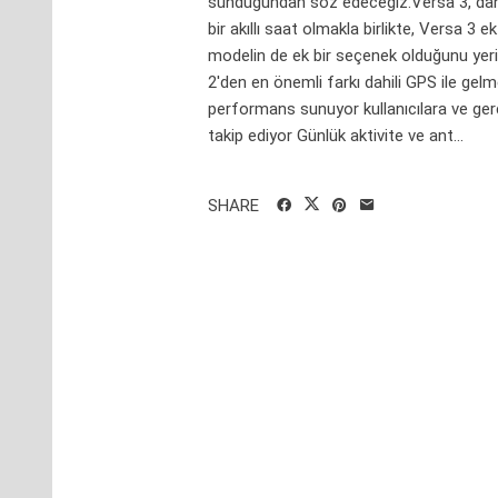
sunduğundan söz edeceğiz.Versa 3, dahili
bir akıllı saat olmakla birlikte, Versa 3 
modelin de ek bir seçenek olduğunu yeri
2'den en önemli farkı dahili GPS ile gel
performans sunuyor kullanıcılara ve gerç
takip ediyor Günlük aktivite ve ant...
SHARE