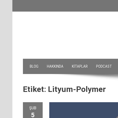
Skip
to
content
BLOG
HAKKINDA
KITAPLAR
PODCAST
Etiket:
Lityum-Polymer
ŞUB
5