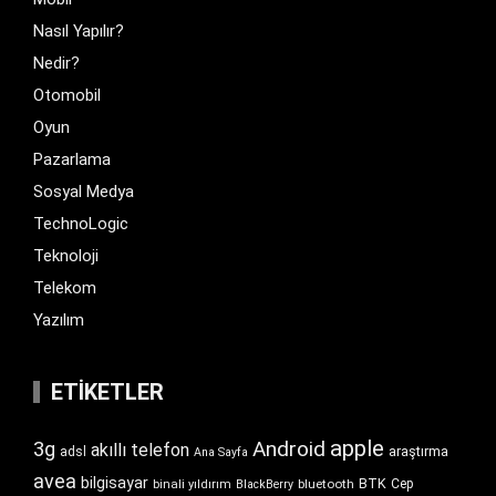
Nasıl Yapılır?
Nedir?
Otomobil
Oyun
Pazarlama
Sosyal Medya
TechnoLogic
Teknoloji
Telekom
Yazılım
ETIKETLER
apple
Android
3g
akıllı telefon
araştırma
adsl
Ana Sayfa
avea
bilgisayar
BTK
bluetooth
Cep
binali yıldırım
BlackBerry