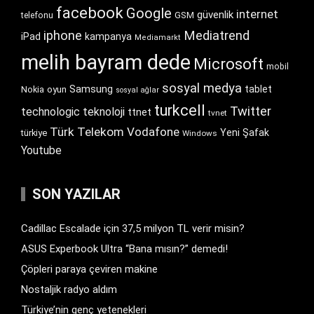
facebook
Google
internet
güvenlik
GSM
telefonu
iphone
Mediatrend
iPad
kampanya
Mediamarkt
melih bayram dede
Microsoft
mobil
sosyal medya
Samsung
tablet
Nokia
oyun
sosyal ağlar
turkcell
Twitter
technologic
teknoloji
ttnet
tvnet
Türk Telekom
Vodafone
Yeni Şafak
türkiye
Windows
Youtube
SON YAZILAR
Cadillac Escalade için 37,5 milyon TL verir misin?
ASUS Experbook Ultra “Bana mısın?” demedi!
Çöpleri paraya çeviren makine
Nostaljik radyo aldım
Türkiye’nin genç yetenekleri