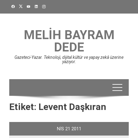
Skip
to
content
MELIH BAYRAM
DEDE
Gazeteci-Yazar. Teknoloji, dijital kültür ve yapay zekâ üzerine
yazıyor.
Etiket:
Levent Daşkıran
NIS
21
2011