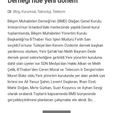
Derneği’nde yeni dönem
Blog
,
Kurumsal
,
Teknoloji
,
Telekom
Bilişim Muhabirleri Derneği'nin (BMD) Olağan Genel Kurulu,
Interpro'nun İstanbul'daki merkezinde yapıldı.Genel kurul
toplantısında, Bilişim Muhabirleri Yönetim Kurulu
Başkanlığı'na BThaber Yazı İşleri Müdürü Fatih Sarı
seçildi.Fortune Türkiye'den Kerem Özdemir dernek başkan
yardımcısı olurken, Yeni Şafak'tan Melih Bayram Dede
dernek genel sekreterliğine getirildi.Yeni yönetim kuruluna
dahil olan üyeler ise SDN Medya'dan Hakkı Alkan ve Melih
Çelik, BThaber'den Ceren Moral ve Telecom.tr Dergisi'nden
Murat Büke oldu.Yeni yönetim kurulunda yer alan yedek üye
listesi ise Ali Yavuz Şahin, Levent Daşkıran, İlhan Özel,
Mahir Doğan, Mete Gürkan, Suat Koyuncu ve Ayhan Sevgi
olarak sıralandı.Toplantı kapsamında BMD bünyesinde
gerçekleştirilmesi planlanan çalışmalar ele alındı. Bu ...