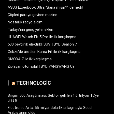
Cadillac Escalade için 37,5 milyon TL verir misin?
ASUS Experbook Ultra “Bana mısın?” demedi!
Çöpleri paraya çeviren makine
Nostaljik radyo aldım
Türkiye’nin genç yetenekleri
HUAWEI Watch Fit 5 Pro ile ilk karşılaşma
530 beygirlik elektrikli SUV | BYD Sealion 7
Gebze’de üretilen Karea Fit ile ilk karşılaşma
OMODA 7 ile ilk karşılaşma
Zıplayan otomobil | BYD YANGWANG U9
TECHNOLOGIC
Bilişim 500 Araştırması: Sektör gelirleri 1,6 trilyon TL’ye
ulaştı
Electronic Arts, 55 milyar dolarlık anlaşmayla Suudi
Arabistan’ın oldu