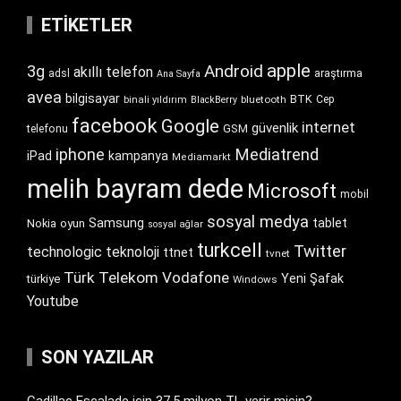
ETIKETLER
apple
Android
3g
akıllı telefon
araştırma
adsl
Ana Sayfa
avea
bilgisayar
BTK
bluetooth
Cep
binali yıldırım
BlackBerry
facebook
Google
internet
güvenlik
GSM
telefonu
iphone
Mediatrend
iPad
kampanya
Mediamarkt
melih bayram dede
Microsoft
mobil
sosyal medya
Samsung
tablet
Nokia
oyun
sosyal ağlar
turkcell
Twitter
technologic
teknoloji
ttnet
tvnet
Türk Telekom
Vodafone
Yeni Şafak
türkiye
Windows
Youtube
SON YAZILAR