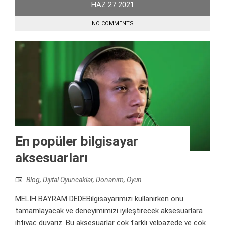
HAZ
27
2021
NO COMMENTS
En popüler bilgisayar
aksesuarları
Blog
,
Dijital Oyuncaklar
,
Donanim
,
Oyun
MELİH BAYRAM DEDEBilgisayarımızı kullanırken onu
tamamlayacak ve deneyimimizi iyileştirecek aksesuarlara
ihtiyaç duyarız. Bu aksesuarlar çok farklı yelpazede ve çok