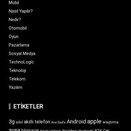
Mobil
Nasıl Yapılır?
Nedir?
Otomobil
Oyun
Pazarlama
Sosyal Medya
TechnoLogic
Teknoloji
Telekom
Yazılım
ETIKETLER
apple
Android
3g
akıllı telefon
araştırma
adsl
Ana Sayfa
avea
bilgisayar
BTK
bluetooth
Cep
binali yıldırım
BlackBerry