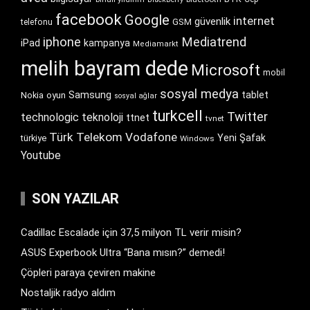
facebook
Google
internet
güvenlik
GSM
telefonu
iphone
Mediatrend
iPad
kampanya
Mediamarkt
melih bayram dede
Microsoft
mobil
sosyal medya
Samsung
tablet
Nokia
oyun
sosyal ağlar
turkcell
Twitter
technologic
teknoloji
ttnet
tvnet
Türk Telekom
Vodafone
Yeni Şafak
türkiye
Windows
Youtube
SON YAZILAR
Cadillac Escalade için 37,5 milyon TL verir misin?
ASUS Experbook Ultra “Bana mısın?” demedi!
Çöpleri paraya çeviren makine
Nostaljik radyo aldım